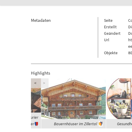
Metadaten
Seite
C
Erstellt
Di
Geändert
Do
Url
h
e
Objekte
80
Highlights
<
>
 waren die Dinosaurier
Vegetarier
Bauernhäuser im Zillertal
Gesundhe