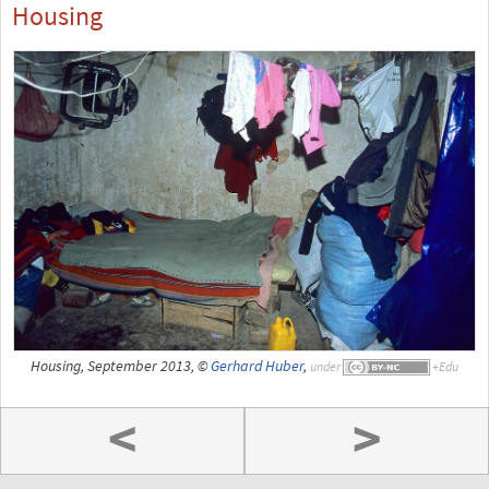
Housing
Housing, September 2013, ©
Gerhard Huber
,
under
<
>