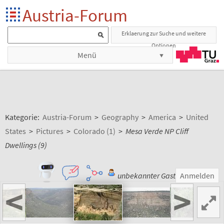
Austria-Forum
Erklaerung zur Suche und weitere
Optionen
Menü
Kategorie:
Austria-Forum
>
Geography
>
America
>
United
States
>
Pictures
>
Colorado (1)
>
Mesa Verde NP Cliff
Dwellings (9)
unbekannter Gast
Anmelden
<
>