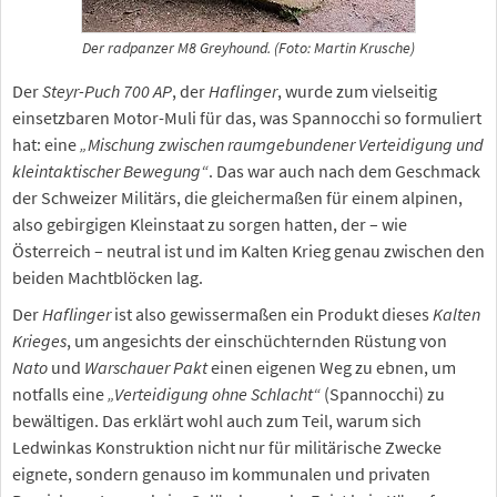
Der radpanzer M8 Greyhound. (Foto: Martin Krusche)
Der
Steyr-Puch 700 AP
, der
Haflinger
, wurde zum vielseitig
einsetzbaren Motor-Muli für das, was Spannocchi so formuliert
hat: eine
„Mischung zwischen raumgebundener Verteidigung und
kleintaktischer Bewegung“
. Das war auch nach dem Geschmack
der Schweizer Militärs, die gleichermaßen für einem alpinen,
also gebirgigen Kleinstaat zu sorgen hatten, der – wie
Österreich – neutral ist und im Kalten Krieg genau zwischen den
beiden Machtblöcken lag.
Der
Haflinger
ist also gewissermaßen ein Produkt dieses
Kalten
Krieges
, um angesichts der einschüchternden Rüstung von
Nato
und
Warschauer Pakt
einen eigenen Weg zu ebnen, um
notfalls eine
„Verteidigung ohne Schlacht“
(Spannocchi) zu
bewältigen. Das erklärt wohl auch zum Teil, warum sich
Ledwinkas Konstruktion nicht nur für militärische Zwecke
eignete, sondern genauso im kommunalen und privaten