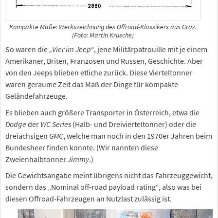
Kompakte Maße: Werkszeichnung des Offroad-Klassikers aus Graz.
(Foto: Martin Krusche)
So waren die
„Vier im Jeep“
, jene Militärpatrouille mit je einem
Amerikaner, Briten, Franzosen und Russen, Geschichte. Aber
von den Jeeps blieben etliche zurück. Diese Vierteltonner
waren geraume Zeit das Maß der Dinge für kompakte
Geländefahrzeuge.
Es blieben auch größere Transporter in Österreich, etwa die
Dodge
der
WC Series
(Halb- und Dreivierteltonner) oder die
dreiachsigen
GMC
, welche man noch in den 1970er Jahren beim
Bundesheer finden konnte. (Wir nannten diese
Zweienhalbtonner
Jimmy
.)
Die Gewichtsangabe meint übrigens nicht das Fahrzeuggewicht,
sondern das „Nominal off-road payload rating“, also was bei
diesen Offroad-Fahrzeugen an Nutzlast zulässig ist.