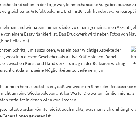
Griechenland schon in der Lage war, feinmechanische Aufgaben präzise 
gs vergleichbares Artefakt bekannt. Erst im 16. Jahrhundert waren europäi
nvernehmen und wir haben immer wieder zu einem gemeinsamen Akzent gef
die von einem Essay flankiert ist. Das Druckwerk wird neben Fotos von May
(Eine Reflexion)
ächsten Schritt, um auszuloten, was ein paar wichtige Aspekte der
n, wo wir in diesem Geschehen als aktive Kräfte stehen. Dabei
E
piel zwischen Kunst und Handwerk. Es mag in der Reflexion wichtig
es schlicht darum, seine Möglichkeiten zu verfeinern, um
ich für mich herauskristallisiert, daß wir weder im Sinne der Renaissanc
ns nicht um eine Wiederbeleben antiker Werte. Die waren nämlich niemal
en entfaltet in denen wir aktuell stehen.
usgeschaltet werden könnte. Sie ist auch nichts, was man sich umhängt wie
le Generationen gewesen ist.