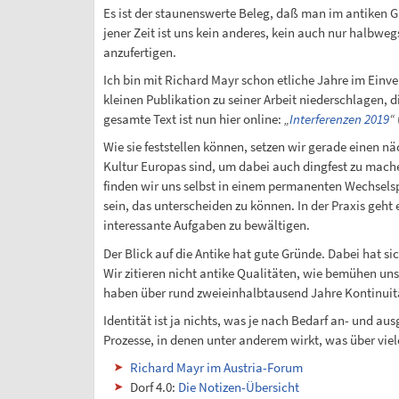
Es ist der staunenswerte Beleg, daß man im antiken 
jener Zeit ist uns kein anderes, kein auch nur halbwe
anzufertigen.
Ich bin mit Richard Mayr schon etliche Jahre im Ei
kleinen Publikation zu seiner Arbeit niederschlagen, 
gesamte Text ist nun hier online:
„
Interferenzen 2019
“
Wie sie feststellen können, setzen wir gerade einen n
Kultur Europas sind, um dabei auch dingfest zu mache
finden wir uns selbst in einem permanenten Wechsels
sein, das unterscheiden zu können. In der Praxis geht 
interessante Aufgaben zu bewältigen.
Der Blick auf die Antike hat gute Gründe. Dabei hat s
Wir zitieren nicht antike Qualitäten, wie bemühen u
haben über rund zweieinhalbtausend Jahre Kontinuität
Identität ist ja nichts, was je nach Bedarf an- und a
Prozesse, in denen unter anderem wirkt, was über vie
Richard Mayr im Austria-Forum
Dorf 4.0:
Die Notizen-Übersicht