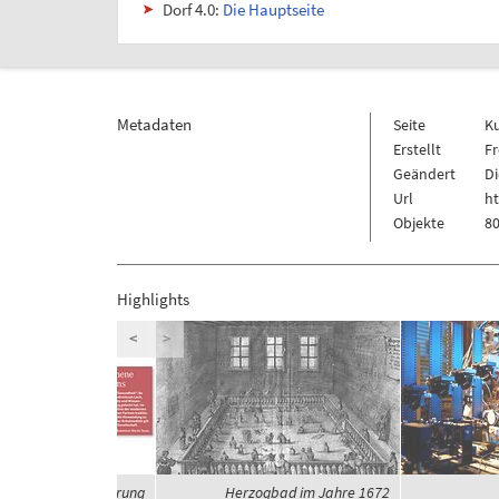
Dorf 4.0:
Die Hauptseite
Metadaten
Seite
K
Erstellt
Fr
Geändert
Di
Url
h
Objekte
80
Highlights
<
>
eit und Globalisierung
Herzogbad im Jahre 1672