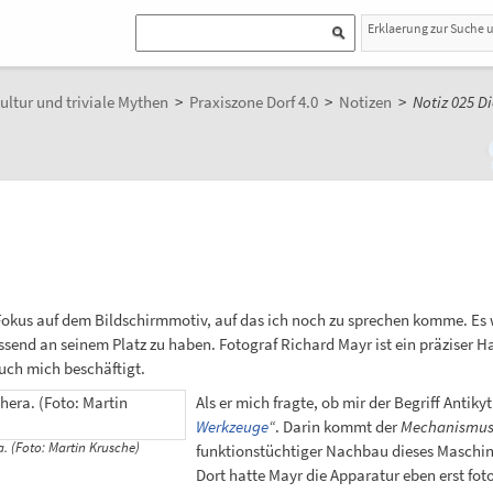
Erklaerung zur Suche 
ultur und triviale Mythen
>
Praxiszone Dorf 4.0
>
Notizen
>
Notiz 025 Di
r Fokus auf dem Bildschirmmotiv, auf das ich noch zu sprechen komme. Es w
passend an seinem Platz zu haben. Fotograf Richard Mayr ist ein präziser 
uch mich beschäftigt.
Als er mich fragte, ob mir der Begriff Antiky
Werkzeuge
“
. Darin kommt der
Mechanismus 
. (Foto: Martin Krusche)
funktionstüchtiger Nachbau dieses Maschi
Dort hatte Mayr die Apparatur eben erst foto