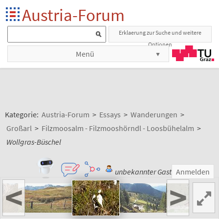
Austria-Forum
Erklaerung zur Suche und weitere
Optionen
Menü
Kategorie:
Austria-Forum
>
Essays
>
Wanderungen
>
Großarl
>
Filzmoosalm - Filzmooshörndl - Loosbühelalm
>
Wollgras-Büschel
unbekannter Gast
Anmelden
<
>