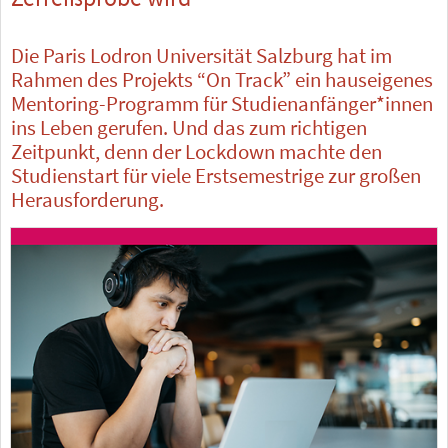
Die Paris Lodron Universität Salzburg hat im
Rahmen des Projekts “On Track” ein hauseigenes
Mentoring-Programm für Studienanfänger*innen
ins Leben gerufen. Und das zum richtigen
Zeitpunkt, denn der Lockdown machte den
Studienstart für viele Erstsemestrige zur großen
Herausforderung.