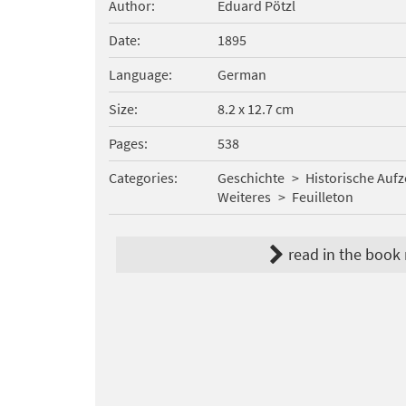
Author
Eduard Pötzl
Date
1895
Language
German
Size
8.2 x 12.7 cm
Pages
538
Categories
Geschichte
Historische Auf
Weiteres
Feuilleton
read in the book