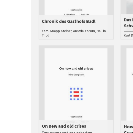
Das 
Chronik des Gasthofs Badl
Sch
Fam. Knapp-Steiner
Austria-Forum
Hall in
Tirol
Kurt 
On new and old crises
How 
Crea
Two poems and one aphorism