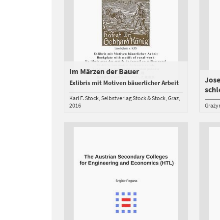
Im Märzen der Bauer
Jose
Exlibris mit Motiven bäuerlicher Arbeit
schl
Karl F. Stock
Selbstverlag Stock & Stock
Graz
2016
Graży