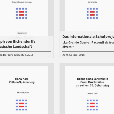
Das internationale Schulproj
ph von Eichendorffs
„La Grande Guerra: Racconti da fro
esische Landschaft
diversi“
na Barbara Szewczyk
2015
Jens Kolata
2015