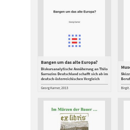
Bangen um das alte Europa?
Mus
Diskursanalytische Annäherung an Thilo
Sarrazins Deutschland schafft sich ab im
Skizz
deutsch-österreichischen Vergleich
Beruf
Georg Karner
2013
Birgit