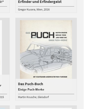
Erfinder und Erfindergeist
O!"
Gregor Kucera
Wien
2016
Das Puch-Buch
r
Einige Puch-Werke
015
Martin Krusche
Gleisdorf