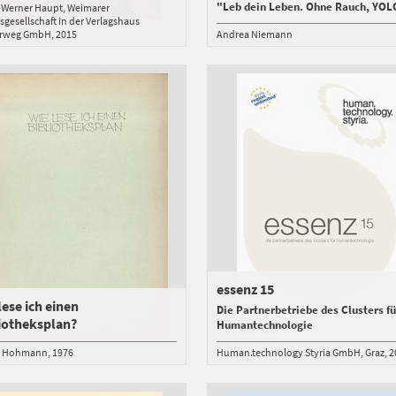
"Leb dein Leben. Ohne Rauch, YOL
-Werner Haupt
Weimarer
sgesellschaft in der Verlagshaus
rweg GmbH
2015
Andrea Niemann
essenz 15
lese ich einen
Die Partnerbetriebe des Clusters fü
iotheksplan?
Humantechnologie
o Hohmann
1976
Human.technology Styria GmbH
Graz
2