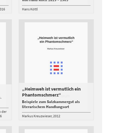
016
Hans Köttl
„Heimweh ist vermutlich ein
Phantomschmerz“
.
Beispiele zum Salzkammergut als
literarischem Handlungsort
k der
06
Markus Kreuzwieser
2012