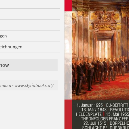
ngen
zeichnungen
 now
emium - www.styriabooks.at/