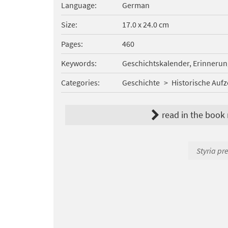
Language
German
Size
17.0 x 24.0 cm
Pages
460
Keywords
Geschichtskalender, Erinneru
Categories
Geschichte
Historische Auf
read in the book
Styria pr