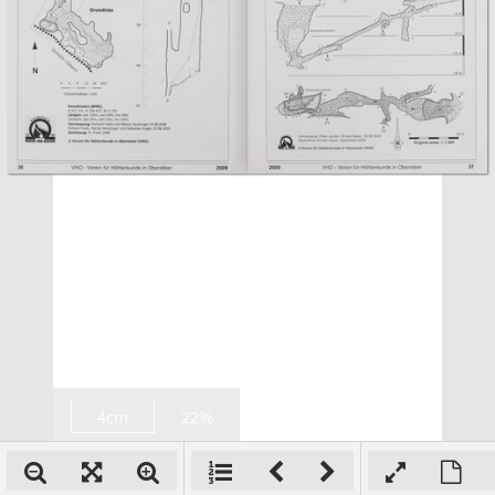
4cm
22%