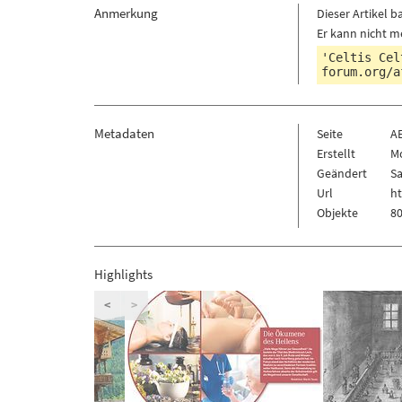
Anmerkung
Dieser Artikel b
Er kann nicht m
'Celtis Cel
forum.org/a
Metadaten
Seite
A
Erstellt
Mo
Geändert
Sa
Url
ht
Objekte
80
Highlights
<
>