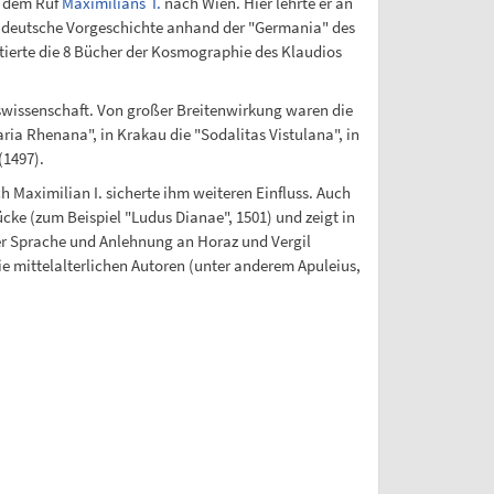
7 dem Ruf
Maximilians I.
nach Wien. Hier lehrte er an
ie deutsche Vorgeschichte anhand der "Germania" des
etierte die 8 Bücher der Kosmographie des Klaudios
swissenschaft. Von großer Breitenwirkung waren die
ria Rhenana", in Krakau die "Sodalitas Vistulana", in
(1497).
h Maximilian I. sicherte ihm weiteren Einfluss. Auch
cke (zum Beispiel "Ludus Dianae", 1501) und zeigt in
her Sprache und Anlehnung an Horaz und Vergil
ie mittelalterlichen Autoren (unter anderem Apuleius,