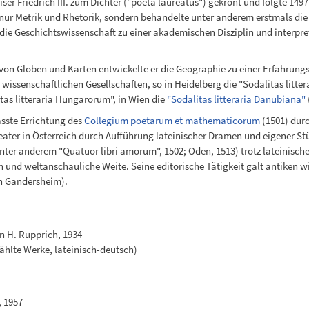
ser Friedrich III. zum Dichter ("poeta laureatus") gekrönt und folgte 149
t nur Metrik und Rhetorik, sondern behandelte unter anderem erstmals d
 die Geschichtswissenschaft zu einer akademischen Disziplin und interpr
on Globen und Karten entwickelte er die Geographie zu einer Erfahrung
issenschaftlichen Gesellschaften, so in Heidelberg die "Sodalitas littera
tas litteraria Hungarorum", in Wien die
"Sodalitas litteraria Danubiana"
asste Errichtung des
Collegium poetarum et mathematicorum
(1501) durc
eater in Österreich durch Aufführung lateinischer Dramen und eigener Stü
nter anderem "Quatuor libri amorum", 1502; Oden, 1513) trotz lateinisc
 und weltanschauliche Weite. Seine editorische Tätigkeit galt antiken w
on Gandersheim).
n H. Rupprich, 1934
wählte Werke, lateinisch-deutsch)
, 1957