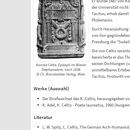
Er wurde 1487 von Kai
der Universität nich
Tacitus, erhob damit
Ptolemaios.
Durch Heranziehung v
von ihm gegründeten w
Pressburg die "Sodali
Die von Celtis veranl
bereicherte er das Th
seinen Dichtungen (u
Konrad Celtis. Epitaph im Wiener
unmittelbares Erleben
Stephansdom, nach 1508.
© Ch. Brandstätter Verlag, Wien.
Tacitus, Hrotsvith v
Werke (Auswahl)
Der Briefwechsel des K. Celtis, herausgegeben vo
K. Adel, K. Celtis - Poeta laureatus, 1960 (Ausge
Literatur
L. W. Spitz, C. Celtis, The German Arch-Humanist