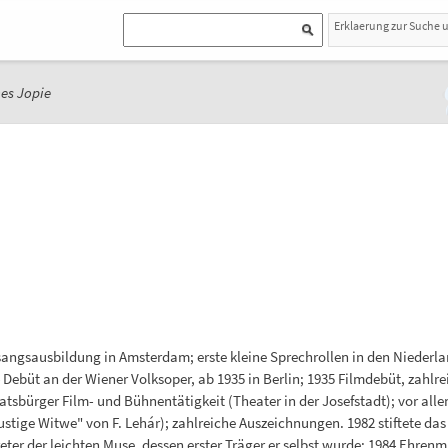
Erklaerung zur Suche 
es Jopie
angsausbildung in Amsterdam; erste kleine Sprechrollen in den Niederla
 Debüt an der Wiener Volksoper, ab 1935 in Berlin; 1935 Filmdebüt, zahlr
atsbürger Film- und Bühnentätigkeit (Theater in der Josefstadt); vor all
lustige Witwe" von F. Lehár); zahlreiche Auszeichnungen. 1982 stiftete da
ter der leichten Muse, dessen erster Träger er selbst wurde; 1984 Ehrenm