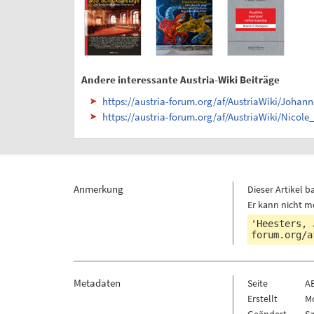
Andere interessante Austria-Wiki Beiträge
https://austria-forum.org/af/AustriaWiki/Johan
https://austria-forum.org/af/AustriaWiki/Nicole
Anmerkung
Dieser Artikel b
Er kann nicht m
'Heesters, 
forum.org/a
Metadaten
Seite
A
Erstellt
Mo
Geändert
Sa