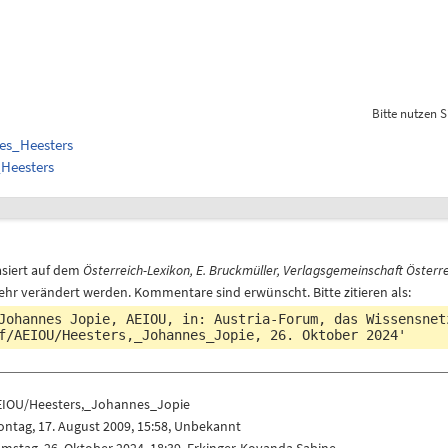
Bitte nutzen S
nes_Heesters
_Heesters
asiert auf dem
Österreich-Lexikon, E. Bruckmüller, Verlagsgemeinschaft Österre
ehr verändert werden. Kommentare sind erwünscht. Bitte zitieren als:
Johannes Jopie, AEIOU, in: Austria-Forum, das Wissensne
f/AEIOU/Heesters,_Johannes_Jopie
, 26. Oktober 2024'
EIOU/Heesters,_Johannes_Jopie
ntag, 17. August 2009, 15:58, Unbekannt
mstag, 26. Oktober 2024, 18:39,
Erkinger-Kovanda Sabine