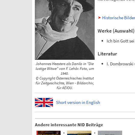
Historische Bilde
Werke (Auswahl)
Ich bin Gott se
Literatur
I. Dombrowski u
Johannes Heesters als Danilo in "Die
lustige Witwe" von F. Lehár. Foto, um
1940.
© Copyright Österreichisches Institut
für Zeitgeschichte, Wien - Bildarchiv,
für AEIOU.
Short version in English
Andere interessante NID Beiträge
*
*