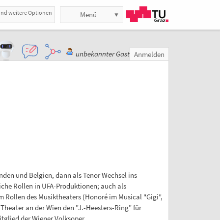
und weitere Optionen
Menü
unbekannter Gast
Anmelden
nden und Belgien, dann als Tenor Wechsel ins
eiche Rollen in UFA-Produktionen; auch als
em Rollen des Musiktheaters (Honoré im Musical "Gigi",
s Theater an der Wien den "J.-Heesters-Ring" für
itglied der Wiener Volksoper.