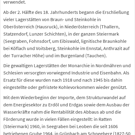
verwendet.
Ab der 2. Hälfte des 18. Jahrhunderts begann die Erschließung
vieler Lagerstätten von Braun- und Steinkohle in
Oberösterreich (Hausruck), in Niederösterreich (Thallern,
Statzendorf, Lunzer Schichten), in der ganzen Steiermark
(Seegraben, Fohnsdorf, um Eibiswald, lignitische Braunkohle
bei Köflach und Voitsberg, Steinkohle im Ennstal, Anthrazit auf
der Turracher Höhe) und im Burgenland (Tauchen).
Die gewaltigen Lagerstätten der Monarchie in Nordmähren und
Schlesien versorgten vorwiegend Industrie und Eisenbahn. Als
Ersatz für diese wurden nach 1918 und nach 1945 bis dahin
eingestellte oder gefristete Kohlevorkommen wieder genützt.
Mit dem Wiederbeginn der Importe, dem Strukturwandel auf
dem Energiesektor zu Erdöl und Erdgas sowie dem Ausbau der
Wasserkräfte nahm die Rentabilität des Abbaus ab und die
Förderung wurde in vielen Fällen eingestellt: in Ratten
(Steiermark) 1960, in Seegraben bei Leoben die seit 1606
betriebenen Grube 1964, in Grünbach am Schneeberg (1827-50