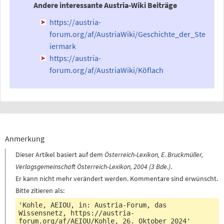
Andere interessante Austria-Wiki Beiträge
https://austria-
forum.org/af/AustriaWiki/Geschichte_der_Ste
iermark
https://austria-
forum.org/af/AustriaWiki/Köflach
Anmerkung
Dieser Artikel basiert auf dem
Österreich-Lexikon, E. Bruckmüller,
Verlagsgemeinschaft Österreich-Lexikon, 2004 (3 Bde.)
.
Er kann nicht mehr verändert werden. Kommentare sind erwünscht.
Bitte zitieren als:
'Kohle, AEIOU, in: Austria-Forum, das
Wissensnetz,
https://austria-
forum.org/af/AEIOU/Kohle
, 26. Oktober 2024'