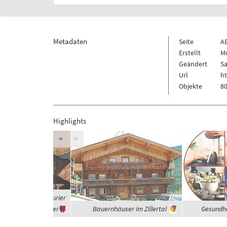
Metadaten
Seite
A
Erstellt
Mo
Geändert
Sa
Url
ht
Objekte
80
Highlights
<
>
 waren die Dinosaurier
Vegetarier
Bauernhäuser im Zillertal
Gesundhe