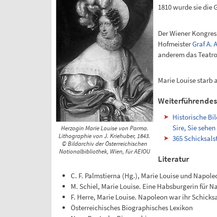
1810 wurde sie die 
Der Wiener Kongress
Hofmeister
Graf A. 
anderem das Teatro
Marie Louise starb 
Weiterführendes
Historische Bi
Sire, Sie sehen
Herzogin Marie Louise von Parma.
Lithographie von J. Kriehuber, 1843.
365 Schicksals
© Bildarchiv der Österreichischen
Nationalbibliothek, Wien, für AEIOU
Literatur
C. F. Palmstierna (Hg.), Marie Louise und Napoleo
M. Schiel, Marie Louise. Eine Habsburgerin für N
F. Herre, Marie Louise. Napoleon war ihr Schicksa
Österreichisches Biographisches Lexikon