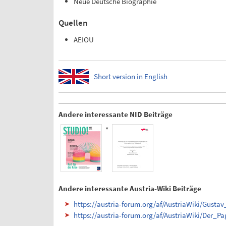
Neue Deutsche Biographie
Quellen
AEIOU
Short version in English
Andere interessante NID Beiträge
*
Andere interessante Austria-Wiki Beiträge
https://austria-forum.org/af/AustriaWiki/Gusta
https://austria-forum.org/af/AustriaWiki/Der_