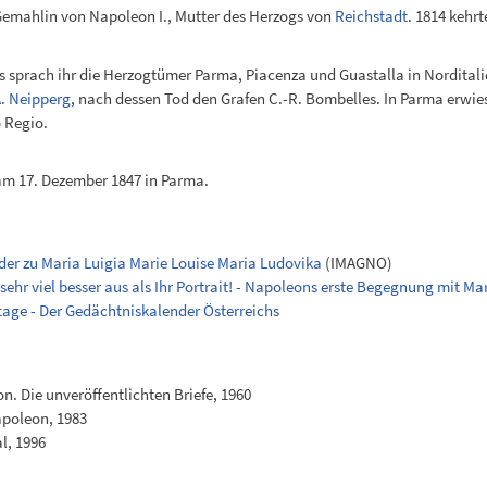
Gemahlin von Napoleon I., Mutter des Herzogs von
Reichstadt
. 1814 kehr
 sprach ihr die Herzogtümer Parma, Piacenza und Guastalla in Norditalien 
A. Neipperg
, nach dessen Tod den Grafen C.-R. Bombelles. In Parma erwies
 Regio.
am 17. Dezember 1847 in Parma.
lder zu Maria Luigia Marie Louise Maria Ludovika
(IMAGNO)
 sehr viel besser aus als Ihr Portrait! - Napoleons erste Begegnung mit Ma
tage - Der Gedächtniskalender Österreichs
n. Die unveröffentlichten Briefe, 1960
apoleon, 1983
l, 1996