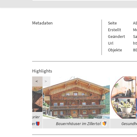
Metadaten
Seite
A
Erstellt
Mo
Geändert
Sa
Url
ht
Objekte
80
Highlights
<
>
 waren die Dinosaurier
Vegetarier
Bauernhäuser im Zillertal
Gesundhe