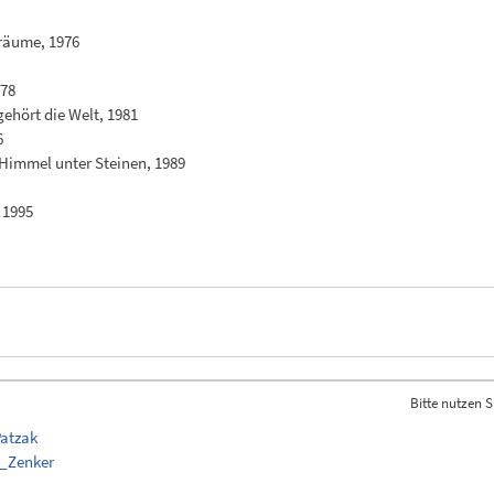
räume, 1976
978
ehört die Welt, 1981
6
 Himmel unter Steinen, 1989
 1995
Bitte nutzen S
Patzak
t_Zenker