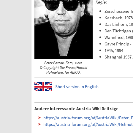
Regie
:
Zerschossene T
Kassbach, 1978
Das Einhorn, 1
Den Tüchtigen g
Wahnfried, 198
Gavre Princip -
1945, 1994
Shanghai 1937,
Peter Patzak. Foto, 1990.
© Copyright Die Presse/Harald
Hofmeister, für AEIOU.
Short version in English
Andere interessante Austria-Wiki Beiträge
https://austria-forum.org/af/AustriaWiki/Peter_
https://austria-forum.org/af/AustriaWiki/Helmu