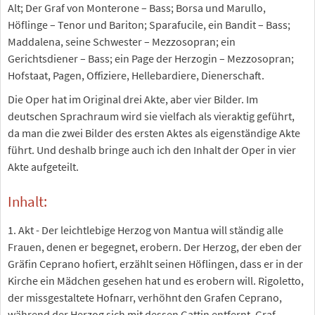
Alt; Der Graf von Monterone – Bass; Borsa und Marullo,
Höflinge – Tenor und Bariton; Sparafucile, ein Bandit – Bass;
Maddalena, seine Schwester – Mezzosopran; ein
Gerichtsdiener – Bass; ein Page der Herzogin – Mezzosopran;
Hofstaat, Pagen, Offiziere, Hellebardiere, Dienerschaft.
Die Oper hat im Original drei Akte, aber vier Bilder. Im
deutschen Sprachraum wird sie vielfach als vieraktig geführt,
da man die zwei Bilder des ersten Aktes als eigenständige Akte
führt. Und deshalb bringe auch ich den Inhalt der Oper in vier
Akte aufgeteilt.
Inhalt:
1. Akt - Der leichtlebige Herzog von Mantua will ständig alle
Frauen, denen er begegnet, erobern. Der Herzog, der eben der
Gräfin Ceprano hofiert, erzählt seinen Höflingen, dass er in der
Kirche ein Mädchen gesehen hat und es erobern will. Rigoletto,
der missgestaltete Hofnarr, verhöhnt den Grafen Ceprano,
während der Herzog sich mit dessen Gattin entfernt. Graf