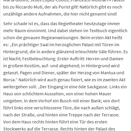
bis zu Riccardo Muti, der als Purist gilt! Natürlich gibt es noch
unzählige andere Aufnahmen, die hier nicht genannt sind!
Sehr schade ist es, dass das Regietheater heutzutage immer
mehr Raum einnimmt. Und dabei stehen im Textbuch eigentlich
schon die genauen Regieanweisungen. Beim ersten Akt heißt
es: „Ein prächtiger Saal im herzoglichen Palast mit Türen im
Hintergrund, die in andere glänzend erleuchtete Säle führen. Es
ist Nacht; Festbeleuchtung. Erster Auftritt: Herren und Damen
in großem Kostüm, auf- und abgehend; in Hintergrund wird
getanzt. Pagen und Diener, später der Herzog von Mantua und
Borsa.“ Natürlich wird auch genau fixiert, wie es im zweiten Akt
weitergehen soll: „Der Eingang in eine öde Sackgasse. Links ein
Haus von schlichtem Aussehen, von einer hohen Mauer
umgeben. In dem Vorhof ein Busch mit einer Bank; von dort
führt links eine verschlossene Türe, die nach außen schlägt,
nach der Straße, und hinten eine Treppe nach der Terrasse.
Von dem Haus rechts hinten führt eine Tür des ersten
Stockwerks auf die Terrasse. Rechts hinten der Palast des