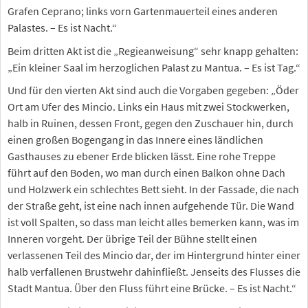
Grafen Ceprano; links vorn Gartenmauerteil eines anderen
Palastes. – Es ist Nacht.“
Beim dritten Akt ist die „Regieanweisung“ sehr knapp gehalten:
„Ein kleiner Saal im herzoglichen Palast zu Mantua. – Es ist Tag.“
Und für den vierten Akt sind auch die Vorgaben gegeben: „Öder
Ort am Ufer des Mincio. Links ein Haus mit zwei Stockwerken,
halb in Ruinen, dessen Front, gegen den Zuschauer hin, durch
einen großen Bogengang in das Innere eines ländlichen
Gasthauses zu ebener Erde blicken lässt. Eine rohe Treppe
führt auf den Boden, wo man durch einen Balkon ohne Dach
und Holzwerk ein schlechtes Bett sieht. In der Fassade, die nach
der Straße geht, ist eine nach innen aufgehende Tür. Die Wand
ist voll Spalten, so dass man leicht alles bemerken kann, was im
Inneren vorgeht. Der übrige Teil der Bühne stellt einen
verlassenen Teil des Mincio dar, der im Hintergrund hinter einer
halb verfallenen Brustwehr dahinfließt. Jenseits des Flusses die
Stadt Mantua. Über den Fluss führt eine Brücke. – Es ist Nacht.“