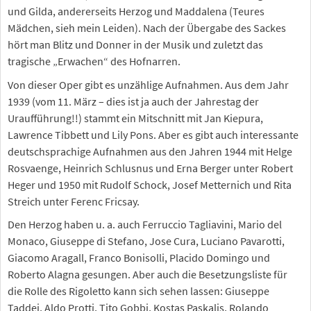
und Gilda, andererseits Herzog und Maddalena (Teures
Mädchen, sieh mein Leiden). Nach der Übergabe des Sackes
hört man Blitz und Donner in der Musik und zuletzt das
tragische „Erwachen“ des Hofnarren.
Von dieser Oper gibt es unzählige Aufnahmen. Aus dem Jahr
1939 (vom 11. März – dies ist ja auch der Jahrestag der
Uraufführung!!) stammt ein Mitschnitt mit Jan Kiepura,
Lawrence Tibbett und Lily Pons. Aber es gibt auch interessante
deutschsprachige Aufnahmen aus den Jahren 1944 mit Helge
Rosvaenge, Heinrich Schlusnus und Erna Berger unter Robert
Heger und 1950 mit Rudolf Schock, Josef Metternich und Rita
Streich unter Ferenc Fricsay.
Den Herzog haben u. a. auch Ferruccio Tagliavini, Mario del
Monaco, Giuseppe di Stefano, Jose Cura, Luciano Pavarotti,
Giacomo Aragall, Franco Bonisolli, Placido Domingo und
Roberto Alagna gesungen. Aber auch die Besetzungsliste für
die Rolle des Rigoletto kann sich sehen lassen: Giuseppe
Taddei, Aldo Protti, Tito Gobbi, Kostas Paskalis, Rolando