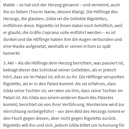
Malde – so hat sich der Herzog genannt – und vermeint, auch
ihn zu lieben (Teurer Name, dessen Klang). Die Höflinge des
Herzogs, die glauben, Gilda sei die Geliebte Rigolettos,
entführen diese. Rigoletto ist ihnen dabei noch behilflich, weil
er glaubt, die Gräfin Ceprano solle entführt werden – es ist
dunkel und die Höflinge haben ihm die Augen verbunden und
eine Maske aufgesetzt, weshalb er seinen Irrtum zu spät
bemerkt.
3. Akt – Als die Höflinge dem Herzog berichten, was passiert ist,
beklagt dieser das Schicksal seiner Geliebten, als er jedoch
hört, dass sie im Palast ist, eilt er zu ihr. Die Höflinge verspotten
Rigoletto, als er in den Palast kommt. Als sie erfahren, dass
Gilda seine Tochter ist, verraten sie ihm, dass seine Tochter im
Palast ist. Als Gilda aus einem anderen Raum des Palastes
kommt, berichtet sie von ihrer Verführung. Monterone wird zur
Hinrichtung vorbeigeführt – vor dem Bild des Herzogs nimmt er
den Fluch gegen diesen, aber nicht gegen Rigoletto zurück.
Rigoletto will ihn und sich, jedoch Gilda bittet um Schonung für