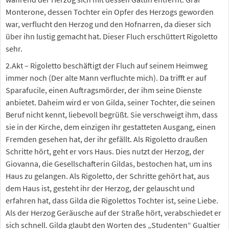
Monterone, dessen Tochter ein Opfer des Herzogs geworden
war, verflucht den Herzog und den Hofnarren, da dieser sich
über ihn lustig gemacht hat. Dieser Fluch erschüttert Rigoletto
sehr.
2.Akt – Rigoletto beschäftigt der Fluch auf seinem Heimweg
immer noch (Der alte Mann verfluchte mich). Da trifft er auf
Sparafucile, einen Auftragsmörder, der ihm seine Dienste
anbietet. Daheim wird er von Gilda, seiner Tochter, die seinen
Beruf nicht kennt, liebevoll begrüßt. Sie verschweigt ihm, dass
sie in der Kirche, dem einzigen ihr gestatteten Ausgang, einen
Fremden gesehen hat, der ihr gefällt. Als Rigoletto draußen
Schritte hört, geht er vors Haus. Dies nutzt der Herzog, der
Giovanna, die Gesellschafterin Gildas, bestochen hat, um ins
Haus zu gelangen. Als Rigoletto, der Schritte gehört hat, aus
dem Haus ist, gesteht ihr der Herzog, der gelauscht und
erfahren hat, dass Gilda die Rigolettos Tochter ist, seine Liebe.
Als der Herzog Geräusche auf der Straße hört, verabschiedet er
sich schnell. Gilda glaubt den Worten des „Studenten“ Gualtier