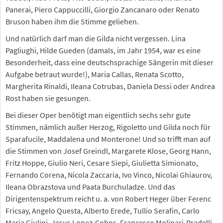
Panerai, Piero Cappuccilli, Giorgio Zancanaro oder Renato
Bruson haben ihm die Stimme geliehen.
Und natürlich darf man die Gilda nicht vergessen. Lina
Pagliughi, Hilde Gueden (damals, im Jahr 1954, war es eine
Besonderheit, dass eine deutschsprachige Sängerin mit dieser
Aufgabe betraut wurde!), Maria Callas, Renata Scotto,
Margherita Rinaldi, Ileana Cotrubas, Daniela Dessi oder Andrea
Rost haben sie gesungen.
Bei dieser Oper benötigt man eigentlich sechs sehr gute
Stimmen, nämlich außer Herzog, Rigoletto und Gilda noch für
Sparafucile, Maddalena und Monterone! Und so trifft man auf
die Stimmen von Josef Greindl, Margarete Klose, Georg Hann,
Fritz Hoppe, Giulio Neri, Cesare Siepi, Giulietta Simionato,
Fernando Corena, Nicola Zaccaria, Ivo Vinco, Nicolai Ghiaurov,
Ileana Obrazstova und Paata Burchuladze. Und das
Dirigentenspektrum reicht u. a. von Robert Heger über Ferenc
Fricsay, Angelo Questa, Alberto Erede, Tullio Serafin, Carlo
Maria Giulini, Jesus Lopez-Cobos, Francesco Molinari-Pradelli