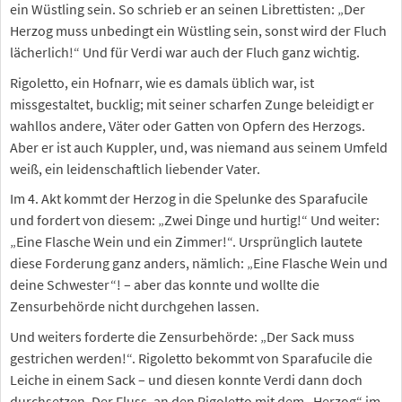
ein Wüstling sein. So schrieb er an seinen Librettisten: „Der
Herzog muss unbedingt ein Wüstling sein, sonst wird der Fluch
lächerlich!“ Und für Verdi war auch der Fluch ganz wichtig.
Rigoletto, ein Hofnarr, wie es damals üblich war, ist
missgestaltet, bucklig; mit seiner scharfen Zunge beleidigt er
wahllos andere, Väter oder Gatten von Opfern des Herzogs.
Aber er ist auch Kuppler, und, was niemand aus seinem Umfeld
weiß, ein leidenschaftlich liebender Vater.
Im 4. Akt kommt der Herzog in die Spelunke des Sparafucile
und fordert von diesem: „Zwei Dinge und hurtig!“ Und weiter:
„Eine Flasche Wein und ein Zimmer!“. Ursprünglich lautete
diese Forderung ganz anders, nämlich: „Eine Flasche Wein und
deine Schwester“! – aber das konnte und wollte die
Zensurbehörde nicht durchgehen lassen.
Und weiters forderte die Zensurbehörde: „Der Sack muss
gestrichen werden!“. Rigoletto bekommt von Sparafucile die
Leiche in einem Sack – und diesen konnte Verdi dann doch
durchsetzen. Der Fluss, an den Rigoletto mit dem „Herzog“ im