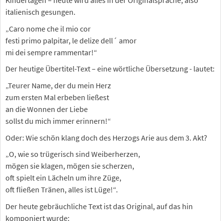
Kindertagen – heute wird alles in der Originalsprache, also
italienisch gesungen.
„Caro nome che il mio cor
festi primo palpitar, le delize dell´ amor
mi dei sempre rammentar!“
Der heutige Übertitel-Text – eine wörtliche Übersetzung - lautet:
„Teurer Name, der du mein Herz
zum ersten Mal erbeben ließest
an die Wonnen der Liebe
sollst du mich immer erinnern!“
Oder: Wie schön klang doch des Herzogs Arie aus dem 3. Akt?
„O, wie so trügerisch sind Weiberherzen,
mögen sie klagen, mögen sie scherzen,
oft spielt ein Lächeln um ihre Züge,
oft fließen Tränen, alles ist Lüge!“.
Der heute gebräuchliche Text ist das Original, auf das hin
komponiert wurde: