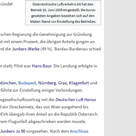
gründet
Österreichische Luftverkehrs AG hat den
Betrieb 16. Juni 1939 eingestellt. Die kursiv
gesetzten Angaben beziehen sich auf den
letzten Stand vor Einstellung des Betriebes.
chischen Regierung die Genehmigung zur Gründung
bst mit einem Prozent, die übrigen Anteile gingen an
nd die
Junkers-Werke
(49
%). Bardas-Bardenau schied
 statt; Pilot war
Hans Baur
. Die Landung erfolgte in
München
,
Budapest
,
Nürnberg
,
Graz
,
Klagenfurt
und
führte zur Einstellung einiger Verbindungen.
sgesellschaftsvertrag mit der
Deutschen Luft Hansa
d ein Streckennetz, das von Wien ausgehend bis
EVA übergab ihren Anteil an die Republik Österreich.
inem Flugunfall abgeschrieben werden musste.
Junkers Ju 90
vorgesehen. Nach dem
Anschluss