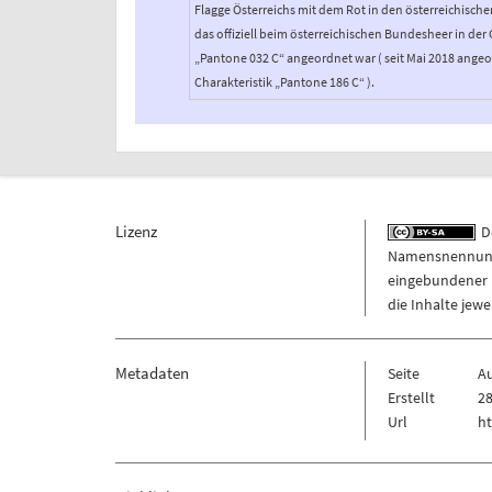
Flagge Österreichs mit dem Rot in den österreichische
das offiziell beim österreichischen Bundesheer in der 
„Pantone 032 C“ angeordnet war ( seit Mai 2018 angeo
Charakteristik „Pantone 186 C“ ).
Lizenz
De
Namensnennung -
eingebundener M
die Inhalte jew
Metadaten
Seite
A
Erstellt
28
Url
ht