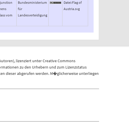
njunction
Bundesministerium
Datei:Flag of
hens
für
Austria.svg
lass vom
Landesverteidigung
Autoren
), lizenziert unter
Creative Commons
formationen zu den Urhebern und zum Lizenzstatus
ken dieser abgerufen werden. M�glicherweise unterliegen