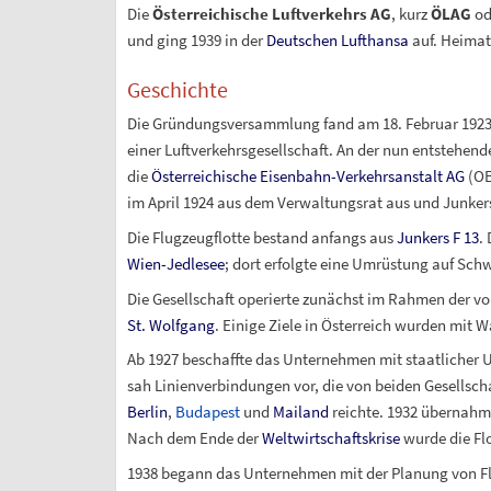
Die
Österreichische Luftverkehrs AG
, kurz
ÖLAG
od
und ging 1939 in der
Deutschen Lufthansa
auf. Heimat
Geschichte
Die Gründungsversammlung fand am 18. Februar 1923 
einer Luftverkehrsgesellschaft. An der nun entstehen
die
Österreichische Eisenbahn-Verkehrsanstalt AG
(OE
im April 1924 aus dem Verwaltungsrat aus und Junker
Die Flugzeugflotte bestand anfangs aus
Junkers F 13
.
Wien-Jedlesee
; dort erfolgte eine Umrüstung auf Sc
Die Gesellschaft operierte zunächst im Rahmen der v
St. Wolfgang
. Einige Ziele in Österreich wurden mit 
Ab 1927 beschaffte das Unternehmen mit staatlicher U
sah Linienverbindungen vor, die von beiden Gesellsch
Berlin
,
Budapest
und
Mailand
reichte. 1932 übernahm
Nach dem Ende der
Weltwirtschaftskrise
wurde die Fl
1938 begann das Unternehmen mit der Planung von 