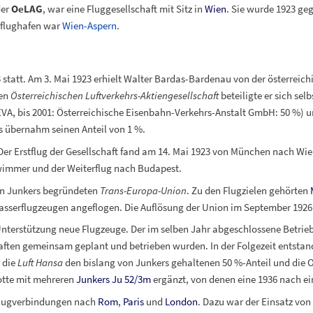
er
OeLAG
, war eine Fluggesellschaft mit Sitz in
Wien
. Sie wurde 1923 ge
flughafen war
Wien-Aspern
.
statt. Am 3. Mai 1923 erhielt Walter Bardas-Bardenau von der österrei
den
Österreichischen Luftverkehrs-Aktiengesellschaft
beteiligte er sich sel
VA, bis 2001: Österreichische Eisenbahn-Verkehrs-Anstalt GmbH: 50
%) u
s übernahm seinen Anteil von 1
%.
 Der Erstflug der Gesellschaft fand am 14. Mai 1923 von München nach Wien
hwimmer und der Weiterflug nach Budapest.
on Junkers begründeten
Trans-Europa-Union
. Zu den Flugzielen gehörten
Wasserflugzeugen angeflogen. Die Auflösung der Union im September 1926 
nterstützung neue Flugzeuge. Der im selben Jahr abgeschlossene Betrieb
aften gemeinsam geplant und betrieben wurden. In der Folgezeit entstan
 die
Luft Hansa
den bislang von Junkers gehaltenen 50
%-Anteil und die O
otte mit mehreren
Junkers Ju 52/3m
ergänzt, von denen eine 1936 nach e
Flugverbindungen nach
Rom
,
Paris
und
London
. Dazu war der Einsatz von