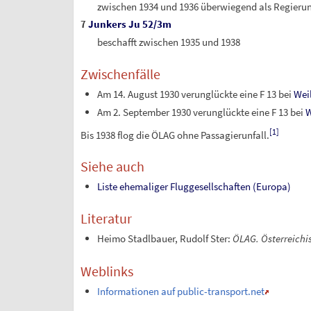
zwischen 1934 und 1936 überwiegend als Regieru
7
Junkers Ju 52/3m
beschafft zwischen 1935 und 1938
Zwischenfälle
Am 14. August 1930 verunglückte eine F 13 bei
Wei
Am 2. September 1930 verunglückte eine F 13 bei
W
[
1
]
Bis 1938 flog die ÖLAG ohne Passagierunfall.
Siehe auch
Liste ehemaliger Fluggesellschaften (Europa)
Literatur
Heimo Stadlbauer, Rudolf Ster:
ÖLAG. Österreichis
Weblinks
Informationen auf public-transport.net