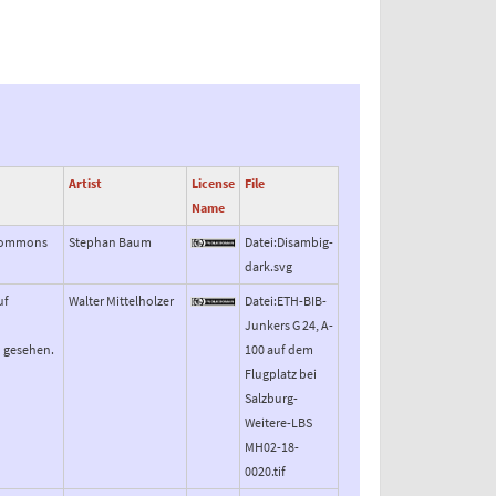
Artist
License
File
Name
l Commons
Stephan Baum
Datei:Disambig-
dark.svg
uf
Walter Mittelholzer
Datei:ETH-BIB-
Junkers G 24, A-
n gesehen.
100 auf dem
Flugplatz bei
Salzburg-
Weitere-LBS
MH02-18-
0020.tif