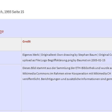
ch
, 1993 Seite 15
ge
Credit
Eigenes Werk ( Originaltext: Own drawing by Stephan Baum ) Origina
upload as File:Logo Begriffsklärung.png by Baumst on 2005-02-15
Dieses Bild stammt aus der Sammlung der ETH-Bibliothek und wurde a
Wikimedia Commons im Rahmen einer Kooperation mit Wikimedia CH
veröffentlicht. Berichtigungen und zusätzliche Informationen sind ger