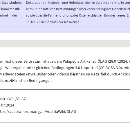
n Staatsfarben,
Dekorationen, Insignien und Hoheitszeichen in Verbindung mit / in co
Charakteristik
with Grundsätzliche Bestimmungen über Verwendung des Hoheitszeic
rdnet in der
sowie über die Fahnenordnung des Österreichischen Bundesheeres. Er
14. Mai 2018, GZ S93592/3-MFW/2018 .
r Text dieser Seite stammt aus dem
Wikipedia
Artikel zu
ÖLAG
(
28.07.2024
,
 Weitergabe unter gleichen Bedingungen 3.0 Unported (CC BY-SA 3.0)
. In
ediendateien (etwa Bilder oder Videos) k�nnen im Regelfall durch Anklic
eils zus�tzlichen Bedingungen.
ustriaWiki/ÖLAG
.07.2024
tps://austria-forum.org/af/AustriaWiki/ÖLAG