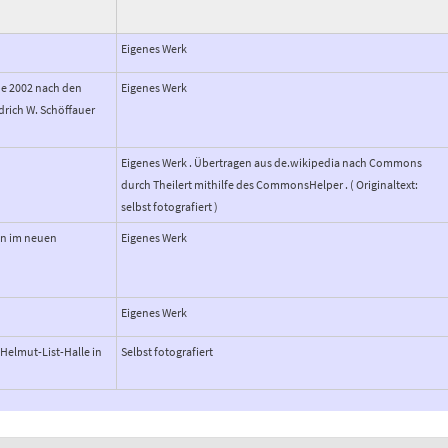
Eigenes Werk
de 2002 nach den
Eigenes Werk
drich W. Schöffauer
Eigenes Werk . Übertragen aus de.wikipedia nach Commons
durch Theilert mithilfe des CommonsHelper . ( Originaltext:
selbst fotografiert )
en im neuen
Eigenes Werk
Eigenes Werk
Helmut-List-Halle in
Selbst fotografiert