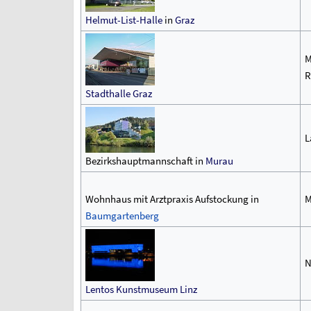
Helmut-List-Halle
in
Graz
M
R
Stadthalle Graz
L
Bezirkshauptmannschaft in
Murau
Wohnhaus mit Arztpraxis Aufstockung in
M
Baumgartenberg
N
Lentos Kunstmuseum Linz