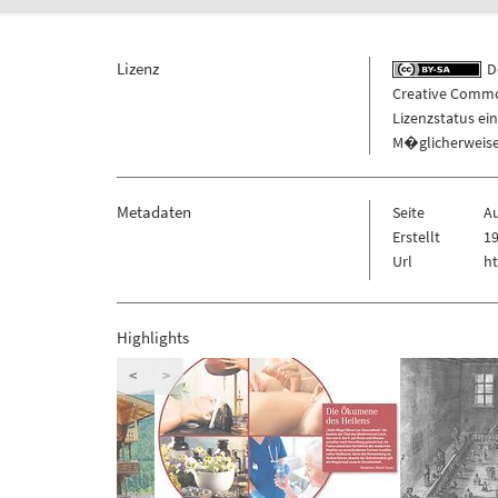
Lizenz
De
Creative Commo
Lizenzstatus ei
M�glicherweise 
Metadaten
Seite
Au
Erstellt
19
Url
ht
Highlights
<
>