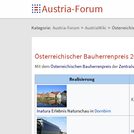
Austria-Forum
Kategorie:
Austria-Forum
>
AustriaWiki
>
Österreichi
Österreichischer Bauherrenpreis 
Mit dem
Österreichischen Bauherrenpreis
der
Zentralv
Realisierung
F
Inatura
Erlebnis Naturschau in
Dornbirn
H