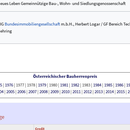
eues Leben Gemeinnützige Bau-, Wohn- und Siedlungsgenossenschaft
IG
Bundesimmobiliengesellschaft
m.b.H., Herbert Logar / GF Bereich Te
ehring
Österreichischer Bauherrenpreis
5
|
1976
|
1977
|
1978
|
1979
|
1980
|
1981
|
1982
|
1983
|
1984
|
1985
|
1986
|
1
04
|
2005
|
2006
|
2007
|
2008
|
2009
|
2010
|
2011
|
2012
|
2013
|
2014
|
2015
|
2
ge
Credit