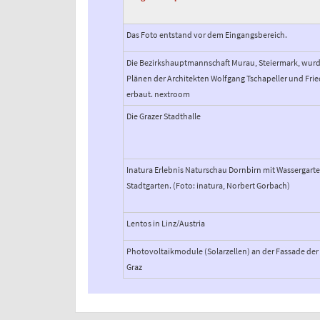
Das Foto entstand vor dem Eingangsbereich.
Die Bezirkshauptmannschaft Murau, Steiermark, wur
Plänen der Architekten Wolfgang Tschapeller und Frie
erbaut. nextroom
Die Grazer Stadthalle
Inatura Erlebnis Naturschau Dornbirn mit Wassergart
Stadtgarten. (Foto: inatura, Norbert Gorbach)
Lentos in Linz/Austria
Photovoltaikmodule (Solarzellen) an der Fassade der 
Graz