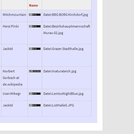
Name
Mitchmountain
Datei:BRG BORG Kirchdorf.jpg
Herzi Pinki
Datei:Bezirkshauptmannschaft
Murau 02.jpg
Jacktd
Datei:Grazer Stadthalle.jpg
Norbert
Datei:Inaturateich.jpg
Gorbach at
de.wikipedia
User:Mikegr
Datei:LentosNightBlue.jpg
Jacktd
Datei:ListHalle5.JPG