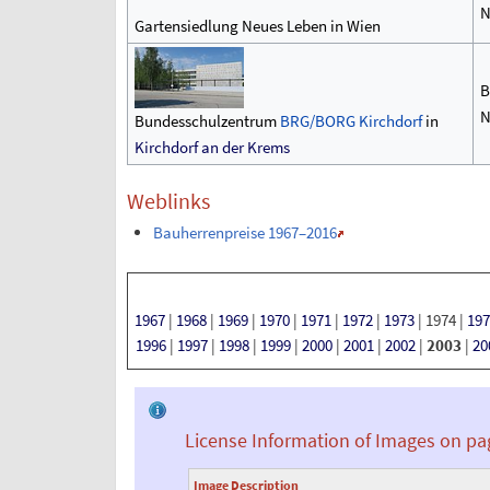
N
Gartensiedlung Neues Leben in Wien
B
N
Bundesschulzentrum
BRG/BORG Kirchdorf
in
Kirchdorf an der Krems
Weblinks
Bauherrenpreise 1967–2016
1967
|
1968
|
1969
|
1970
|
1971
|
1972
|
1973
|
1974
|
197
1996
|
1997
|
1998
|
1999
|
2000
|
2001
|
2002
|
2003
|
20
License Information of Images on pa
Image Description