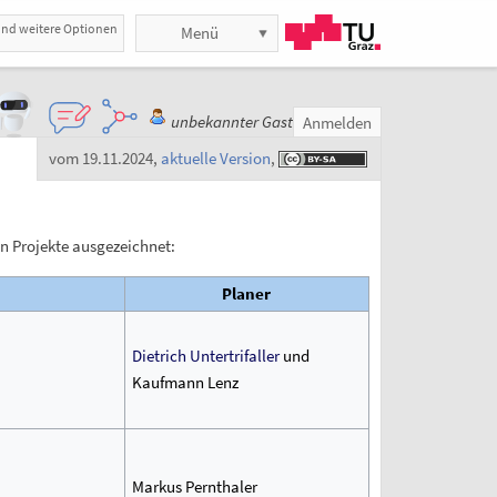
und weitere Optionen
Menü
unbekannter Gast
Anmelden
vom 19.11.2024
,
aktuelle Version
,
n Projekte ausgezeichnet:
Planer
Dietrich Untertrifaller
und
Kaufmann Lenz
Markus Pernthaler