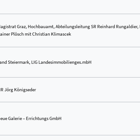
agistrat Graz, Hochbauamt, Abteilungsleitung SR Reinhard Rungaldier, 
ainer Plösch mit Christian Klimascek
and Steiermark, LIG Landesimmobilienges.mbH
R Jörg Königseder
eue Galerie – Errichtungs GmbH