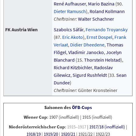
René Aufhauser
,
Mario Bazina
(90.
Dieter Ramusch
),
Roland Kollmann
Cheftrainer:
Walter Schachner
FK Austria Wien
Szabolcs Sáfár
,
Fernando Troyansky
(87.
Eric Akoto
),
Ernst Dospel
,
Frank
Verlaat
,
Didier Dheedene
,
Thomas
Flögel
,
Vladimir Janocko
,
Jocelyn
Blanchard
(15.
Thorstein Helstad
),
Richard Kitzbichler
,
Radoslav
Gilewicz
,
Sigurd Rushfeldt
(33.
Sean
Dundee
)
Cheftrainer:
Günter Kronsteiner
Saisonen des
ÖFB-Cups
Wiener Cup
:
1907 (inoffiziell)
|
1915 (inoffiziell)
Niederösterreichischer Cup
:
1915–1917
|
1917/18 (inoffiziell)
|
1918/19
|
1919/20
|
1920/21
|
1921/22
|
1922/23