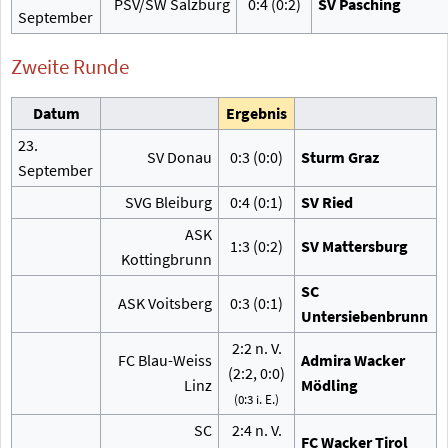
PSV/SW Salzburg
0:4 (0:2)
SV Pasching
September
Zweite Runde
Datum
Ergebnis
23.
SV Donau
0:3 (0:0)
Sturm Graz
September
SVG Bleiburg
0:4 (0:1)
SV Ried
ASK
1:3 (0:2)
SV Mattersburg
Kottingbrunn
SC
ASK Voitsberg
0:3 (0:1)
Untersiebenbrunn
2:2 n.
V.
FC Blau-Weiss
Admira Wacker
(2:2, 0:0)
Linz
Mödling
(0:3 i.
E.)
SC
2:4 n.
V.
FC Wacker Tirol