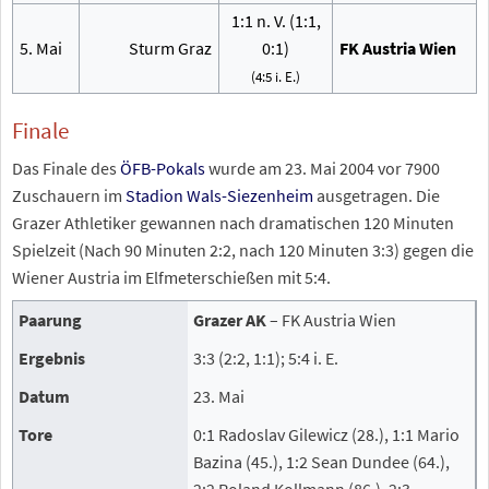
1:1 n.
V. (1:1,
5. Mai
Sturm Graz
0:1)
FK Austria Wien
(4:5 i.
E.)
Finale
Das Finale des
ÖFB-Pokals
wurde am 23. Mai 2004 vor 7900
Zuschauern im
Stadion Wals-Siezenheim
ausgetragen. Die
Grazer Athletiker gewannen nach dramatischen 120 Minuten
Spielzeit (Nach 90 Minuten 2:2, nach 120 Minuten 3:3) gegen die
Wiener Austria im Elfmeterschießen mit 5:4.
Paarung
Grazer AK
– FK Austria Wien
Ergebnis
3:3 (2:2, 1:1); 5:4 i.
E.
Datum
23. Mai
Tore
0:1 Radoslav Gilewicz (28.), 1:1 Mario
Bazina (45.), 1:2 Sean Dundee (64.),
2:2 Roland Kollmann (86.), 2:3