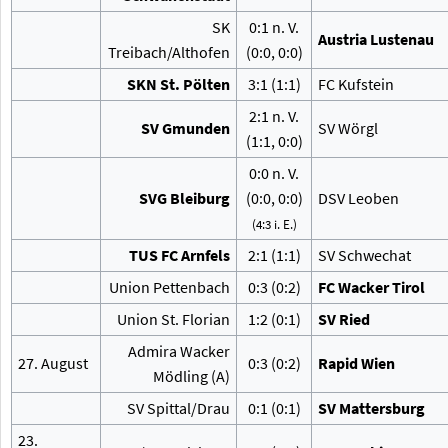
SK
0:1 n.
V.
Austria Lustenau
Treibach/Althofen
(0:0, 0:0)
SKN St. Pölten
3:1 (1:1)
FC Kufstein
2:1 n.
V.
SV Gmunden
SV Wörgl
(1:1, 0:0)
0:0 n.
V.
SVG Bleiburg
(0:0, 0:0)
DSV Leoben
(4:3 i.
E.)
TUS FC Arnfels
2:1 (1:1)
SV Schwechat
Union Pettenbach
0:3 (0:2)
FC Wacker Tirol
Union St. Florian
1:2 (0:1)
SV Ried
Admira Wacker
27. August
0:3 (0:2)
Rapid Wien
Mödling (A)
SV Spittal/Drau
0:1 (0:1)
SV Mattersburg
23.