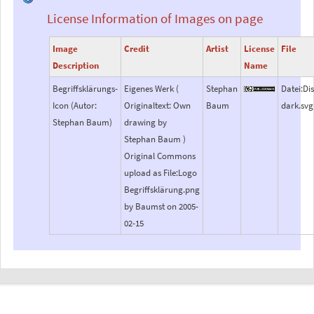
License Information of Images on page
Image
Credit
Artist
License
File
Description
Name
Begriffsklärungs-
Eigenes Werk (
Stephan
Datei:Di
Icon (Autor:
Originaltext: Own
Baum
dark.svg
Stephan Baum)
drawing by
Stephan Baum )
Original Commons
upload as File:Logo
Begriffsklärung.png
by Baumst on 2005-
02-15