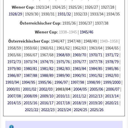
Wiener Cup
:
1923/24
|
1924/25
|
1925/26
|
1926/27
|
1927/28
|
1928/29
|
1929/30
|
1930/31
|
1931/32
|
1932/33
|
1933/34
|
1934/35
Österreichischer Cup
:
1935/36
|
1936/37
|
1937/38
Wiener Cup
:
1938–1945
|
1945/46
Österreichischer Cup
:
1946/47
|
1947/48
|
1948/49
|
1949–1958
|
1958/59
|
1959/60
|
1960/61
|
1961/62
|
1962/63
|
1963/64
|
1964/65
|
1965/66
|
1966/67
|
1967/68
|
1968/69
|
1969/70
|
1970/71
|
1971/72
|
1972/73
|
1973/74
|
1974/75
|
1975/76
|
1976/77
|
1977/78
|
1978/79
|
1979/80
|
1980/81
|
1981/82
|
1982/83
|
1983/84
|
1984/85
|
1985/86
|
1986/87
|
1987/88
|
1988/89
|
1989/90
|
1990/91
|
1991/92
|
1992/93
|
1993/94
|
1994/95
|
1995/96
|
1996/97
|
1997/98
|
1998/99
|
1999/2000
|
2000/01
|
2001/02
|
2002/03
|
2003/04
|
2004/05
|
2005/06
|
2006/07
|
2007/08
|
2008/09
|
2009/10
|
2010/11
|
2011/12
|
2012/13
|
2013/14
|
2014/15
|
2015/16
|
2016/17
|
2017/18
|
2018/19
|
2019/20
|
2020/21
|
2021/22
|
2022/23
|
2023/24
|
2024/25
|
2025/26