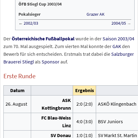
ÖFB Stiegl Cup 2003/04
Pokalsieger
Grazer AK
←
2002/03
2004/05
→
Der
Österreichische Fußballpokal
wurde in der
Saison 2003/04
zum 70. Mal ausgespielt. Zum vierten Mal konnte der
GAK
den
Bewerb für sich entscheiden. Erstmals trat dabei die
Salzburger
Brauerei
Stiegl
als
Sponsor
auf.
Erste Runde
Datum
Ergebnis
ASK
26. August
2:0 (2:0)
ASKÖ Klingenbach
Kottingbrunn
FC Blau-Weiss
4:0 (3:0)
BSV Juniors
Linz
SV Donau
1:0 (1:0)
SV Markt St. Martin