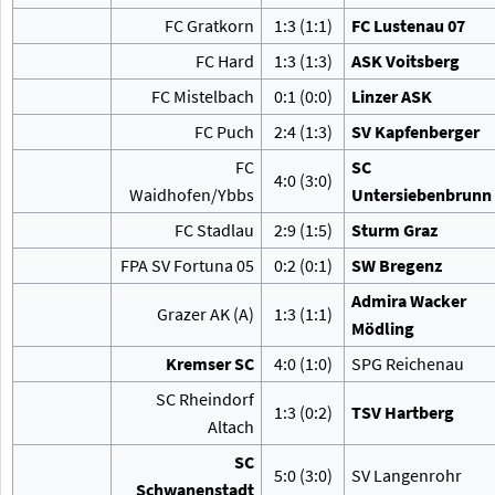
FC Gratkorn
1:3 (1:1)
FC Lustenau 07
FC Hard
1:3 (1:3)
ASK Voitsberg
FC Mistelbach
0:1 (0:0)
Linzer ASK
FC Puch
2:4 (1:3)
SV Kapfenberger
FC
SC
4:0 (3:0)
Waidhofen/Ybbs
Untersiebenbrunn
FC Stadlau
2:9 (1:5)
Sturm Graz
FPA SV Fortuna 05
0:2 (0:1)
SW Bregenz
Admira Wacker
Grazer AK (A)
1:3 (1:1)
Mödling
Kremser SC
4:0 (1:0)
SPG Reichenau
SC Rheindorf
1:3 (0:2)
TSV Hartberg
Altach
SC
5:0 (3:0)
SV Langenrohr
Schwanenstadt