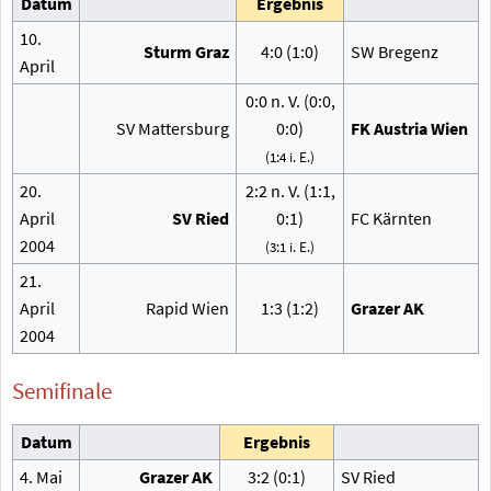
Datum
Ergebnis
10.
Sturm Graz
4:0 (1:0)
SW Bregenz
April
0:0 n.
V. (0:0,
SV Mattersburg
0:0)
FK Austria Wien
(1:4 i.
E.)
20.
2:2 n.
V. (1:1,
April
SV Ried
0:1)
FC Kärnten
2004
(3:1 i.
E.)
21.
April
Rapid Wien
1:3 (1:2)
Grazer AK
2004
Semifinale
Datum
Ergebnis
4. Mai
Grazer AK
3:2 (0:1)
SV Ried