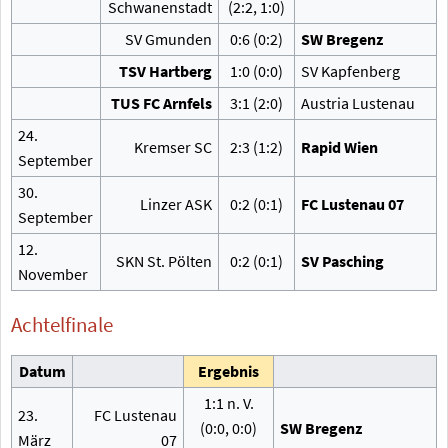
Schwanenstadt
(2:2, 1:0)
SV Gmunden
0:6 (0:2)
SW Bregenz
TSV Hartberg
1:0 (0:0)
SV Kapfenberg
TUS FC Arnfels
3:1 (2:0)
Austria Lustenau
24.
Kremser SC
2:3 (1:2)
Rapid Wien
September
30.
Linzer ASK
0:2 (0:1)
FC Lustenau 07
September
12.
SKN St. Pölten
0:2 (0:1)
SV Pasching
November
Achtelfinale
Datum
Ergebnis
1:1 n.
V.
23.
FC Lustenau
(0:0, 0:0)
SW Bregenz
März
07