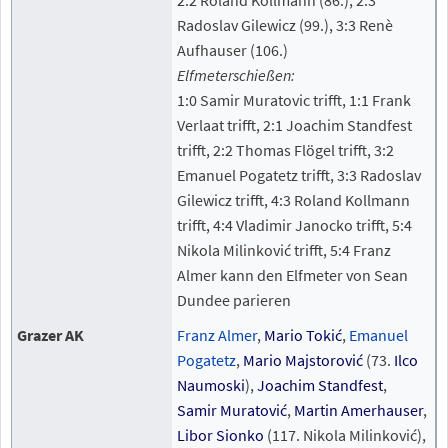
Radoslav Gilewicz (99.), 3:3 Renè
Aufhauser (106.)
Elfmeterschießen:
1:0 Samir Muratovic trifft, 1:1 Frank
Verlaat trifft, 2:1 Joachim Standfest
trifft, 2:2 Thomas Flögel trifft, 3:2
Emanuel Pogatetz trifft, 3:3 Radoslav
Gilewicz trifft, 4:3 Roland Kollmann
trifft, 4:4 Vladimir Janocko trifft, 5:4
Nikola Milinković trifft, 5:4 Franz
Almer kann den Elfmeter von Sean
Dundee parieren
Grazer AK
Franz Almer
,
Mario Tokić
,
Emanuel
Pogatetz
,
Mario Majstorović
(73.
Ilco
Naumoski
),
Joachim Standfest
,
Samir Muratović
,
Martin Amerhauser
,
Libor Sionko
(117. Nikola Milinković),