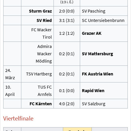
(1:3 i.
E.)
Sturm Graz
2:0 (0:0)
SV Pasching
SV Ried
3:1 (3:1)
SC Untersiebenbrunn
FC Wacker
1:2 (1:2)
Grazer AK
Tirol
Admira
Wacker
0:2 (0:1)
SV Mattersburg
Mödling
24.
TSV Hartberg
0:2 (0:1)
FK Austria Wien
März
10.
TUS FC
0:1 (0:0)
Rapid Wien
April
Arnfels
FC Kärnten
4:0 (2:0)
SV Salzburg
Viertelfinale