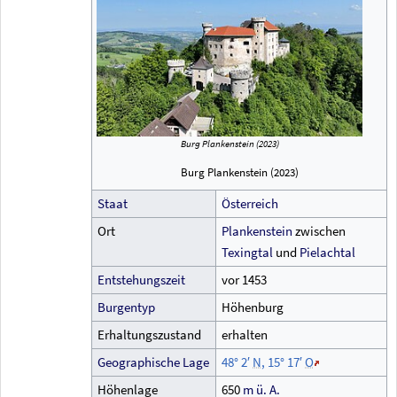
Burg Plankenstein (2023)
Burg Plankenstein (2023)
Staat
Österreich
Ort
Plankenstein
zwischen
Texingtal
und
Pielachtal
Entstehungszeit
vor 1453
Burgentyp
Höhenburg
Erhaltungszustand
erhalten
Geographische
Lage
48°
2′
N
,
15°
17′
O
Höhenlage
650
m
ü.
A.