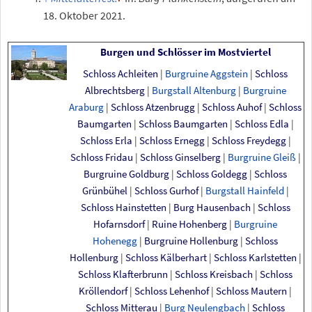
18.
Oktober 2021.
Burgen und Schlösser im Mostviertel
Schloss Achleiten
|
Burgruine Aggstein
|
Schloss
Albrechtsberg
|
Burgstall Altenburg
|
Burgruine
Araburg
|
Schloss Atzenbrugg
|
Schloss Auhof
|
Schloss
Baumgarten
|
Schloss Baumgarten
|
Schloss Edla
|
Schloss Erla
|
Schloss Ernegg
|
Schloss Freydegg
|
Schloss Fridau
|
Schloss Ginselberg
|
Burgruine Gleiß
|
Burgruine Goldburg
|
Schloss Goldegg
|
Schloss
Grünbühel
|
Schloss Gurhof
|
Burgstall Hainfeld
|
Schloss Hainstetten
|
Burg Hausenbach
|
Schloss
Hofarnsdorf
|
Ruine Hohenberg
|
Burgruine
Hohenegg
|
Burgruine Hollenburg
|
Schloss
Hollenburg
|
Schloss Kälberhart
|
Schloss Karlstetten
|
Schloss Klafterbrunn
|
Schloss Kreisbach
|
Schloss
Kröllendorf
|
Schloss Lehenhof
|
Schloss Mautern
|
Schloss Mitterau
|
Burg Neulengbach
|
Schloss