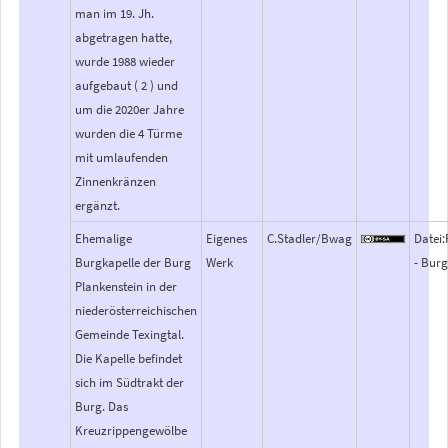
man im 19. Jh.
abgetragen hatte,
wurde 1988 wieder
aufgebaut ( 2 ) und
um die 2020er Jahre
wurden die 4 Türme
mit umlaufenden
Zinnenkränzen
ergänzt.
Ehemalige
Eigenes
C.Stadler/Bwag
Datei:
Burgkapelle der Burg
Werk
- Bur
Plankenstein in der
niederösterreichischen
Gemeinde Texingtal.
Die Kapelle befindet
sich im Südtrakt der
Burg. Das
Kreuzrippengewölbe