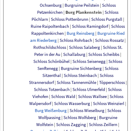
Ochsenburg
|
Burgruine Peilstein
|
Schloss
Petzenkirchen
|
Burg Plankenstein
|
Schloss
Pöchlarn
|
Schloss Pottenbrunn
|
Schloss Purgstall
|
Ruine Raipoltenbach
|
Schloss Ramingdorf
|
Schloss
Rappoltenkirchen
|
Burg Reinsberg
|
Burgruine Ried
am Riederberg
|
Schloss Rohrbach
|
Schloss Rossatz
|
Rothschildschloss
|
Schloss Salaberg
|
Schloss St.
Peter in der Au
|
Schallaburg
|
Schloss Scheibbs
|
Schloss Schönbühel
|
Schloss Seisenegg
|
Schloss
Senftenegg
|
Burgruine Sichtenberg
|
Schloss
Sitzenthal
|
Schloss Steinbach
|
Schloss
Strannersdorf
|
Schloss Tannenmühle
|
Töpperschloss
|
Schloss Totzenbach
|
Schloss Ulmerfeld
|
Schloss
Viehofen
|
Schloss Wald
|
Schloss Wallsee
|
Schloss
Walpersdorf
|
Schloss Wasserburg
|
Schloss Weinzierl
|
Burg Weißenburg
|
Schloss Wieselburg
|
Schloss
Wolfpassing
|
Schloss Wolfsberg
|
Burgruine
Wolfstein
|
Schloss Zagging
|
Schloss Zeillern
|