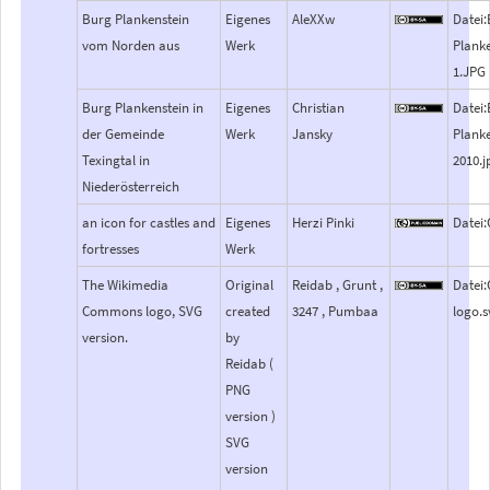
Burg Plankenstein
Eigenes
AleXXw
Datei
vom Norden aus
Werk
Plank
1.JPG
Burg Plankenstein in
Eigenes
Christian
Datei
der Gemeinde
Werk
Jansky
Plank
Texingtal in
2010.j
Niederösterreich
an icon for castles and
Eigenes
Herzi Pinki
Datei:
fortresses
Werk
The Wikimedia
Original
Reidab , Grunt ,
Datei
Commons logo, SVG
created
3247 , Pumbaa
logo.s
version.
by
Reidab (
PNG
version )
SVG
version