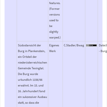
features.
(Former
versions
used to
be
slightly
warped.)
Südostansicht der
Eigenes
C.Stadler/Bwag
Datei:
Burg in Plankenstein,
Werk
- Bur
ein Ortsteil der
niederösterreichischen
Gemeinde Texingtal.
Die Burg wurde
urkundlich 1156/66
erwähnt. Im 15. und
16. Jahrhundert fand
ein sukzessiver Ausbau
statt, so dass die