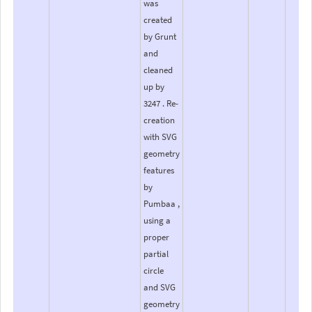
was
created
by Grunt
and
cleaned
up by
3247 . Re-
creation
with SVG
geometry
features
by
Pumbaa ,
using a
proper
partial
circle
and SVG
geometry