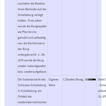
nachdem die Besitzer
ihren Wohnsitz auf die
Schallaburg verlegt
hatten. Trotz allem
wurde die Burgkapelle
als Pfarrkirche
genutzt und zeitweilig
war die Dorfschule in
der Burg
untergebrachtː 2 . Ab
1975 wurde die Burg
wieder instandgesetzt
bzw. wiederaufgebaut.
Die Südostansicht des
Eigenes
C.Stadler/Bwag
Datei
Schlosses Schallaburg
Werk
- Schl
in Schallaburg, ein
südost
Ortsteil der
(1).JP
niederösterreichischen