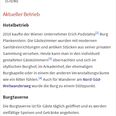
1570/80)
Aktueller Betrieb
Hotelbetrieb
[
2
]
2010 kaufte der Wiener Unternehmer Erich Podstatny
Burg
Plankenstein. Die Gästezimmer wurden mit modernen
Sanitäreinrichtungen und antiken Stücken aus seiner privaten
Sammlung versehen. Heute kann man in den individuell
[
3
]
gestalteten Gästezimmern
übernachten und sich im
idyllischen Burghof, im Arkadenhof, der ehemaligen
Burgkapelle oder in einem der anderen Veranstaltungsräume
[
4
]
wie ein Ritter fühlen.
Auch für Wanderer am
Nord-Süd-
Weitwanderweg
wurde die Burg zu einem Stützpunkt.
Burgtaverne
Die Burgtaverne ist für Gäste täglich geöffnet und es werden
vielfältige Speisen und Getränke angeboten.