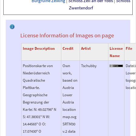
Burgruine Zelking
|
Schloss Zell an der Ybbs
|
Schloss
Zwentendorf
License Information of Images on page
Image Description
Credit
Artist
License
File
Name
Positionskarte von
Own
Tschubby
Datei:
Niederösterreich
work,
Lower
Quadratische
based on
topog
Plattkarte.
Austria
locat
Geographische
Lower
Begrenzung der
Austria
Karte: N: 49.02796° N
location
S: 47.38301° N W:
map.svg
14.44565° O O:
SRTM30
17.07430° O
v.2 data