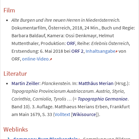
Film
Alte Burgen und ihre neuen Herren in Niederösterreich.
Dokumentarfilm, Österreich, 2018, 24
Min., Buch und Regie:
Barbara Baldauf, Kamera: Ossi Denkmayr, Helmut
Muttenthaler, Produktion:
ORF
, Reihe:
Erlebnis Österreich
,
Erstsendung: 6.
Mai 2018 bei
ORF 2
,
Inhaltsangabe
von
ORF,
online-Video.
Literatur
Martin Zeiller
:
Planckenstein
. In:
Matthäus Merian
(Hrsg.):
Topographia Provinciarum Austriacarum. Austria, Styria,
Carinthia, Carniolia, Tyrolis …
(=
Topographia Germaniae
.
Band
10
). 3. Auflage. Matthaeus Merians Erben, Frankfurt
am Main 1679,
S.
33
(
Volltext
[
Wikisource
]
).
Weblinks
Commons
: Burg Plankenstein
– Sammlung von Bildern,