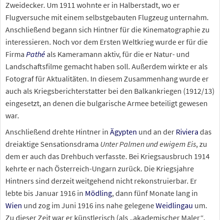
Zweidecker. Um 1911 wohnte er in Halberstadt, wo er
Flugversuche mit einem selbstgebauten Flugzeug unternahm.
Anschließend begann sich Hintner für die Kinematographie zu
interessieren. Noch vor dem Ersten Weltkrieg wurde er für die
Firma
Pathé
als Kameramann aktiv, für die er Natur- und
Landschaftsfilme gemacht haben soll. Außerdem wirkte er als
Fotograf für Aktualitäten. In diesem Zusammenhang wurde er
auch als Kriegsberichterstatter bei den Balkankriegen (1912/13)
eingesetzt, an denen die bulgarische Armee beteiligt gewesen
war.
Anschließend drehte Hintner in
Ägypten
und an der
Riviera
das
dreiaktige Sensationsdrama
Unter Palmen und ewigem Eis
, zu
dem er auch das Drehbuch verfasste. Bei Kriegsausbruch 1914
kehrte er nach Österreich-Ungarn zurück. Die Kriegsjahre
Hintners sind derzeit weitgehend nicht rekonstruierbar. Er
lebte bis Januar 1916 in
Mödling
, dann fünf Monate lang in
Wien
und zog im Juni 1916 ins nahe gelegene
Weidlingau
um.
Zu dieser Zeit war er künstlerisch (als „akademischer Maler“,