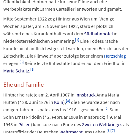
Öffentlichkeit. Hintner hatte für seine Filme auch die
Werbeplakate mit Carmen Cartellieri entworfen und gemalt.
Mitte September 1922 zog Hintner aus Wien um. Wenige
Wochen später, am 7. November 1922, starb er plötzlich
während eines Kuraufenthaltes auf dem
Südbahnhotel
in
[
1
]
niederösterreichischen Semmering.
Eine Todesursache
konnte nicht amtlich festgestellt werden, einem Bericht aus der
Zeitschrift „Die Filmwelt“ aber zufolge ist er einem
Herzschlag
[
3
]
erlegen.
Seine letzte Ruhestätte fand er auf dem Friedhof in
[
1
]
Maria Schutz
.
Ehe und Familie
Hintner heiratete am 2. April 1907 in
Innsbruck
Anna Maria
[
4
]
Hütten (* 28. Juni 1876 in
Köln
),
die Ehe wurde aber nach
[
5
]
einigen Jahren – spätestens bis 1916 – geschieden.
Sein
Sohn Ernst Fridolin (* 2. Februar 1908 in Innsbruck; † 9. Mai
1945 in
Pilsen
) kam kurz nach Ende des
Zweiten Weltkrieges
als
[
6
]
[
7
]
Unteroffizier der Deutschen
Wehrmacht
ums Leben.