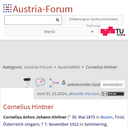
Austria-Forum
Erklaerung zur Suche und weitere
Optionen
Menü
Kategorie:
Austria-Forum
>
AustriaWiki
>
Cornelius Hintner
unbekannter Gast
Anmelden
vom 01.10.2024
,
aktuelle Version
,
Cornelius Hintner
Cornelius Anton Johann Hintner
(*
30. Mai
1875
in
Bozen
,
Tirol
,
Österreich-Ungarn
; †
7. November
1922
in
Semmering
,