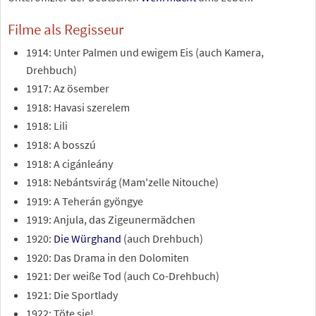
Filme als Regisseur
1914: Unter Palmen und ewigem Eis (auch Kamera,
Drehbuch)
1917: Az ösember
1918: Havasi szerelem
1918: Lili
1918: A bosszú
1918: A cigánleány
1918: Nebántsvirág (Mam'zelle Nitouche)
1919: A Teherán gyöngye
1919: Anjula, das Zigeunermädchen
1920:
Die Würghand
(auch Drehbuch)
1920: Das Drama in den Dolomiten
1921: Der weiße Tod (auch Co-Drehbuch)
1921: Die Sportlady
1922: Töte sie!