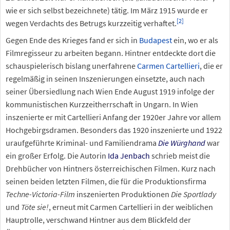
wie er sich selbst bezeichnete) tätig. Im März 1915 wurde er
[
2
]
wegen Verdachts des Betrugs kurzzeitig verhaftet.
Gegen Ende des Krieges fand er sich in
Budapest
ein, wo er als
Filmregisseur zu arbeiten begann. Hintner entdeckte dort die
schauspielerisch bislang unerfahrene
Carmen Cartellieri
, die er
regelmäßig in seinen Inszenierungen einsetzte, auch nach
seiner Übersiedlung nach Wien Ende August 1919 infolge der
kommunistischen Kurzzeitherrschaft in Ungarn. In Wien
inszenierte er mit Cartellieri Anfang der 1920er Jahre vor allem
Hochgebirgsdramen. Besonders das 1920 inszenierte und 1922
uraufgeführte Kriminal- und Familiendrama
Die Würghand
war
ein großer Erfolg. Die Autorin
Ida Jenbach
schrieb meist die
Drehbücher von Hintners österreichischen Filmen. Kurz nach
seinen beiden letzten Filmen, die für die Produktionsfirma
Techne-Victoria-Film
inszenierten Produktionen
Die Sportlady
und
Töte sie!
, erneut mit Carmen Cartellieri in der weiblichen
Hauptrolle, verschwand Hintner aus dem Blickfeld der