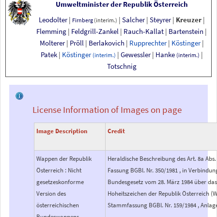
Umweltminister der Republik Österreich
Leodolter
|
|
Salcher
|
Steyrer
|
Kreuzer
|
Firnberg
(interim.)
Flemming
|
Feldgrill-Zankel
|
Rauch-Kallat
|
Bartenstein
|
Molterer
|
Pröll
|
Berlakovich
|
Rupprechter
|
Köstinger
|
Patek
|
Köstinger
|
Gewessler
|
Hanke
|
(interim.)
(interim.)
Totschnig
License Information of Images on page
Image Description
Credit
Wappen der Republik
Heraldische Beschreibung des Art. 8a Abs. 
Österreich : Nicht
Fassung BGBl. Nr. 350/1981 , in Verbindu
gesetzeskonforme
Bundesgesetz vom 28. März 1984 über da
Version des
Hoheitszeichen der Republik Österreich (
österreichischen
Stammfassung BGBl. Nr. 159/1984 , Anlage
Bundeswappens,