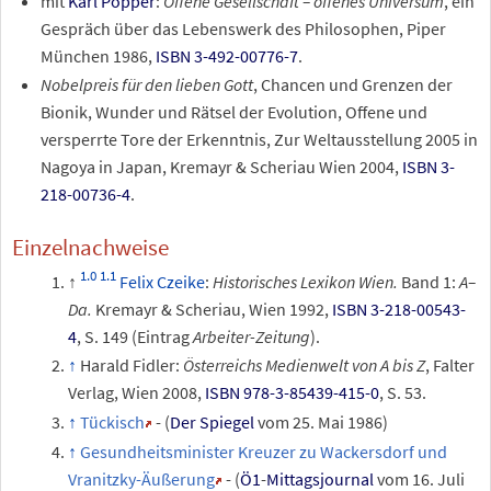
mit
Karl Popper
:
Offene Gesellschaft – offenes Universum
, ein
Gespräch über das Lebenswerk des Philosophen, Piper
München 1986,
ISBN 3-492-00776-7
.
Nobelpreis für den lieben Gott
, Chancen und Grenzen der
Bionik, Wunder und Rätsel der Evolution, Offene und
versperrte Tore der Erkenntnis, Zur Weltausstellung 2005 in
Nagoya in Japan, Kremayr & Scheriau Wien 2004,
ISBN 3-
218-00736-4
.
Einzelnachweise
Felix Czeike
:
Historisches Lexikon Wien.
Band 1:
A–
Da.
Kremayr & Scheriau, Wien 1992,
ISBN 3-218-00543-
4
, S. 149 (Eintrag
Arbeiter-Zeitung
).
Harald Fidler:
Österreichs Medienwelt von A bis Z
, Falter
Verlag, Wien 2008,
ISBN 978-3-85439-415-0
, S. 53.
Tückisch
- (
Der Spiegel
vom 25.
Mai 1986)
Gesundheitsminister Kreuzer zu Wackersdorf und
Vranitzky-Äußerung
- (
Ö1
-
Mittagsjournal
vom 16.
Juli