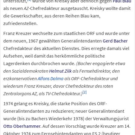
unterstützt,
wurde von Kreisky aber dennoch gegen
Paul Blau
als neuen
AZ
-Chefredakteur ausgetauscht. Kreisky wollte damit
die Gewerkschafter, aus deren Reihen Blau kam,
zufriedenstellen.
Franz Kreuzer wechselte zum staatlichen ORF und wurde unter
dem neuen, 1967 gewählten Generalintendanten
Gerd Bacher
Chefredakteur des aktuellen Dienstes. Dies erregte damals viel
Aufsehen, weil damit das herkömmliche politische
Lagerdenken durchbrochen wurde.
(Bacher engagierte etwa
den Sozialdemokraten
Helmut Zilk
als Fernsehdirektor, den
erzkonservativen
Alfons Dalma
als ORF-Chefredakteur und
wiederum Franz Kreuzer, davor Chefredakteur des roten
[
2
]
Zentralorgans AZ, als TV-Chefredakteur.)
1974 gelang es Kreisky, die starke Position des ORF-
Generalintendanten zu reduzieren; neuer Generalintendant
wurde (bis zu Bachers Wiederkehr 1978) der Verwaltungsjurist
Otto Oberhammer
. Auf dessen Vorschlag wurde Kreuzer am 14.
Oktober 1974 zum Fernsehintendanten von FS 2 (heutiger