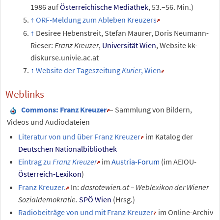
1986 auf
Österreichische Mediathek
, 53.–56.
Min.)
ORF-Meldung zum Ableben Kreuzers
Desiree Hebenstreit, Stefan Maurer, Doris Neumann-
Rieser:
Franz Kreuzer
,
Universität Wien
, Website kk-
diskurse.univie.ac.at
Website der Tageszeitung
Kurier
, Wien
Weblinks
Commons
: Franz Kreuzer
– Sammlung von Bildern,
Videos und Audiodateien
Literatur von und über Franz Kreuzer
im Katalog der
Deutschen Nationalbibliothek
Eintrag zu
Franz Kreuzer
im
Austria-Forum
(im AEIOU-
Österreich-Lexikon
)
Franz Kreuzer.
In:
dasrotewien.at – Weblexikon der Wiener
Sozialdemokratie.
SPÖ Wien
(Hrsg.)
Radiobeiträge von und mit Franz Kreuzer
im Online-Archiv