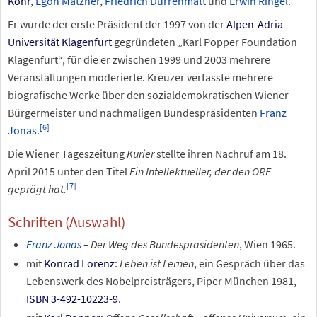
Kohr
,
Egon Matzner
,
Friedrich Dürrenmatt
und
Erwin Ringel
.
Er wurde der erste Präsident der 1997 von der
Alpen-Adria-
Universität Klagenfurt
gegründeten „Karl Popper Foundation
Klagenfurt“, für die er zwischen 1999 und 2003 mehrere
Veranstaltungen moderierte. Kreuzer verfasste mehrere
biografische Werke über den sozialdemokratischen Wiener
Bürgermeister und nachmaligen Bundespräsidenten
Franz
[
6
]
Jonas
.
Die Wiener Tageszeitung
Kurier
stellte ihren Nachruf am 18.
April 2015 unter den Titel
Ein Intellektueller, der den ORF
[
7
]
geprägt hat.
Schriften (Auswahl)
Franz Jonas
– Der Weg des Bundespräsidenten
, Wien 1965.
mit
Konrad Lorenz
:
Leben ist Lernen
, ein Gespräch über das
Lebenswerk des Nobelpreisträgers, Piper München 1981,
ISBN 3-492-10223-9
.