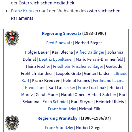
der
Österreichischen Mediathek
Franz Kreuzer
auf den Webseiten des
österreichischen
Parlaments
Regierung Sinowatz
(1983–1986)
Fred Sinowatz
|
Norbert Steger
Holger Bauer
|
Karl Blecha
|
Alfred Dallinger
|
Johanna
Dohnal
|
Beatrix Eypeltauer
|
Mario Ferrari-Brunnenfeld
|
Heinz Fischer
|
Friedhelm Frischenschlager
|
Gertrude
Fröhlich-Sandner
|
Leopold Gratz
|
Günter Haiden
|
Elfriede
Karl
|
Franz Kreuzer
|
Helmut Krünes
|
Ferdinand Lacina
|
Erwin Lanc
|
Karl Lausecker
|
Franz Löschnak
|
Herbert
Moritz
|
Gerulf Murer
|
Harald Ofner
|
Herbert Salcher
|
Karl
Sekanina
|
Erich Schmidt
|
Kurt Steyrer
|
Heinrich Übleis
|
Franz Vranitzky
|
Helmut Zilk
Regierung Vranitzky
I
(1986–1986/87)
Franz Vranitzky
|
Norbert Steger