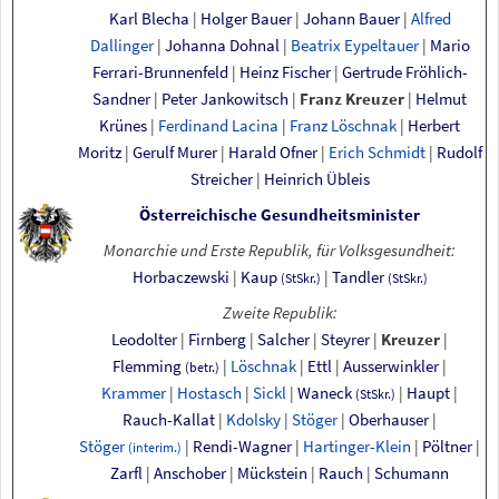
Karl Blecha
|
Holger Bauer
|
Johann Bauer
|
Alfred
Dallinger
|
Johanna Dohnal
|
Beatrix Eypeltauer
|
Mario
Ferrari-Brunnenfeld
|
Heinz Fischer
|
Gertrude Fröhlich-
Sandner
|
Peter Jankowitsch
|
Franz Kreuzer
|
Helmut
Krünes
|
Ferdinand Lacina
|
Franz Löschnak
|
Herbert
Moritz
|
Gerulf Murer
|
Harald Ofner
|
Erich Schmidt
|
Rudolf
Streicher
|
Heinrich Übleis
Österreichische Gesundheitsminister
Monarchie und Erste Republik, für Volksgesundheit:
Horbaczewski
|
Kaup
|
Tandler
(StSkr.)
(StSkr.)
Zweite Republik:
Leodolter
|
Firnberg
|
Salcher
|
Steyrer
|
Kreuzer
|
Flemming
|
Löschnak
|
Ettl
|
Ausserwinkler
|
(betr.)
Krammer
|
Hostasch
|
Sickl
|
Waneck
|
Haupt
|
(StSkr.)
Rauch-Kallat
|
Kdolsky
|
Stöger
|
Oberhauser
|
Stöger
|
Rendi-Wagner
|
Hartinger-Klein
|
Pöltner
|
(interim.)
Zarfl
|
Anschober
|
Mückstein
|
Rauch
|
Schumann