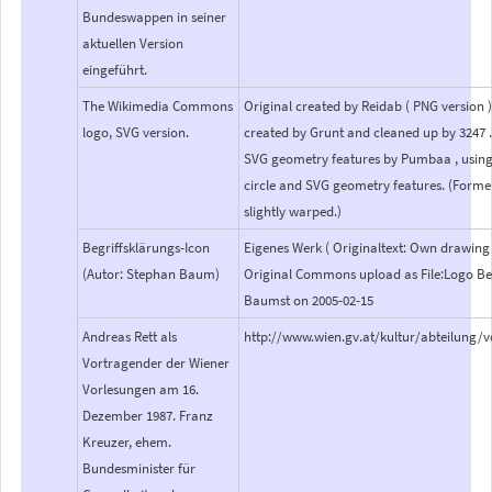
Bundeswappen in seiner
aktuellen Version
eingeführt.
The Wikimedia Commons
Original created by Reidab ( PNG version 
logo, SVG version.
created by Grunt and cleaned up by 3247 .
SVG geometry features by Pumbaa , using 
circle and SVG geometry features. (Former
slightly warped.)
Begriffsklärungs-Icon
Eigenes Werk ( Originaltext: Own drawin
(Autor: Stephan Baum)
Original Commons upload as File:Logo Be
Baumst on 2005-02-15
Andreas Rett als
http://www.wien.gv.at/kultur/abteilung/
Vortragender der Wiener
Vorlesungen am 16.
Dezember 1987. Franz
Kreuzer, ehem.
Bundesminister für