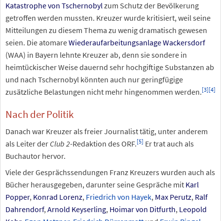
Katastrophe von Tschernobyl
zum Schutz der Bevölkerung
getroffen werden mussten. Kreuzer wurde kritisiert, weil seine
Mitteilungen zu diesem Thema zu wenig dramatisch gewesen
seien. Die atomare
Wiederaufarbeitungsanlage Wackersdorf
(WAA) in Bayern lehnte Kreuzer ab, denn sie sondere in
heimtückischer Weise dauernd sehr hochgiftige Substanzen ab
und nach Tschernobyl könnten auch nur geringfügige
[
3
]
[
4
]
zusätzliche Belastungen nicht mehr hingenommen werden.
Nach der Politik
Danach war Kreuzer als freier Journalist tätig, unter anderem
[
5
]
als Leiter der
Club 2
-Redaktion des ORF.
Er trat auch als
Buchautor hervor.
Viele der Gesprächssendungen Franz Kreuzers wurden auch als
Bücher herausgegeben, darunter seine Gespräche mit
Karl
Popper
,
Konrad Lorenz
,
Friedrich von Hayek
,
Max Perutz
,
Ralf
Dahrendorf
,
Arnold Keyserling
,
Hoimar von Ditfurth
,
Leopold