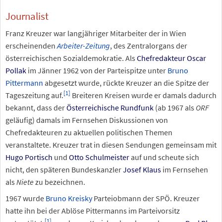
Journalist
Franz Kreuzer war langjähriger Mitarbeiter der in Wien
erscheinenden
Arbeiter-Zeitung
, des Zentralorgans der
österreichischen Sozialdemokratie. Als
Chefredakteur
Oscar
Pollak
im Jänner 1962 von der Parteispitze unter
Bruno
Pittermann
abgesetzt wurde, rückte Kreuzer an die Spitze der
[
1
]
Tageszeitung auf.
Breiteren Kreisen wurde er damals dadurch
bekannt, dass der
Österreichische Rundfunk
(ab 1967 als
ORF
geläufig) damals im Fernsehen Diskussionen von
Chefredakteuren zu aktuellen politischen Themen
veranstaltete. Kreuzer trat in diesen Sendungen gemeinsam mit
Hugo Portisch
und
Otto Schulmeister
auf und scheute sich
nicht, den späteren Bundeskanzler
Josef Klaus
im Fernsehen
als
Niete
zu bezeichnen.
1967 wurde
Bruno Kreisky
Parteiobmann der SPÖ. Kreuzer
hatte ihn bei der Ablöse Pittermanns im Parteivorsitz
[
1
]