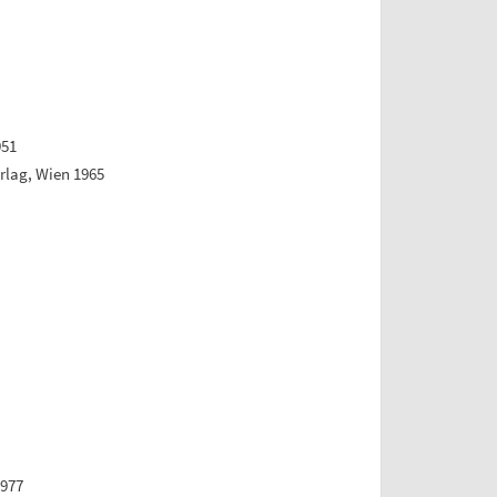
951
rlag, Wien 1965
1977