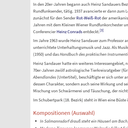
In den 20er-Jahren begann auch Heinz Sandauers Bezi
Rundfunksender, tätig. 1937 avancierte er dann zum L
zunächst für den Sender
Rot-Weiß-Rot
der amerikanis
Jahren mit dem Kleinen Wiener Rundfunkorchester un
[
3
]
Conferencier
Heinz Conrads
entdeckt.
Im Jahre 1963 wurde Heinz Sandauer zum Professor a
unterrichtete Unterhaltungsmusik und Jazz. Als Musi
(1950) und das
Handbuch des praktischen Instrumentie
Heinz Sandauer hatte ein weiteres Interessengebiet, 
70er-Jahren zwölf astrologische Tierkreisratgeber (für
Abendlandes
(Untertitel), beschäftigte er sich unter
dessen Charakter, sondern auch seine Wirkung und se
Mischung von Schwärmerei und Täuschung, der nicht nu
Im Schubertpark (18. Bezirk) steht in Wien eine Büste 
Kompositionen (Auswahl)
In Salmannsdorf drauß steht ein Häuserl am Bach