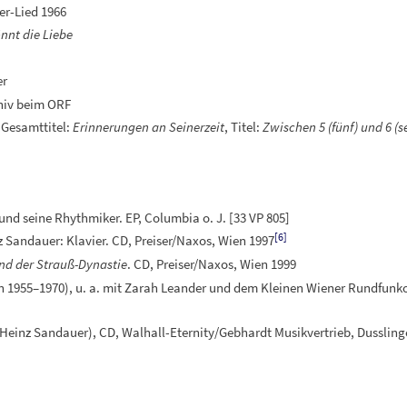
er-Lied 1966
nnt die Liebe
er
chiv beim ORF
 Gesamttitel:
Erinnerungen an Seinerzeit
, Titel:
Zwischen 5 (fünf) und 6 (
und seine Rhythmiker. EP, Columbia o.
J. [33 VP 805]
[
6
]
z Sandauer: Klavier. CD, Preiser/Naxos, Wien 1997
nd der Strauß-Dynastie
. CD, Preiser/Naxos, Wien 1999
 1955–1970), u.
a. mit Zarah Leander und dem Kleinen Wiener Rundfunko
g Heinz Sandauer), CD, Walhall-Eternity/Gebhardt Musikvertrieb, Dussling