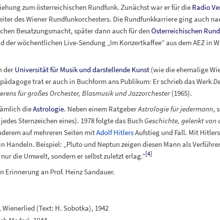
ehung zum österreichischen Rundfunk. Zunächst war er für die
Radio Ve
eiter des Wiener Rundfunkorchesters. Die Rundfunkkarriere ging auch nac
chen Besatzungsmacht, später dann auch für den
Österreichischen Rund
d der wöchentlichen Live-Sendung „Im Konzertkaffee“ aus dem AEZ in W
n der
Universität für Musik und darstellende Kunst
(wie die ehemalige Wie
kpädagoge trat er auch in Buchform ans Publikum: Er schrieb das Werk
De
rens für großes Orchester, Blasmusik und Jazzorchester
(1965).
nämlich die
Astrologie
. Neben einem Ratgeber
Astrologie für jedermann
, 
 jedes Sternzeichen eines). 1978 folgte das Buch
Geschichte, gelenkt von 
 anderem auf mehreren Seiten mit
Adolf Hitlers
Aufstieg und Fall. Mit Hitle
in Handeln. Beispiel: „Pluto und Neptun zeigen diesen Mann als Verführ
[
4
]
r die Umwelt, sondern er selbst zuletzt erlag.“
in Erinnerung an Prof. Heinz Sandauer.
, Wienerlied (Text: H. Sobotka), 1942