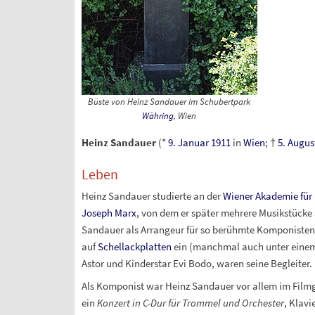
Büste von Heinz Sandauer im Schubertpark
Währing
, Wien
Heinz Sandauer
(*
9. Januar
1911
in
Wien
; †
5. Augus
Leben
Heinz Sandauer studierte an der
Wiener Akademie für 
Joseph Marx
, von dem er später mehrere Musikstücke 
Sandauer als Arrangeur für so berühmte Komponiste
auf
Schellackplatten
ein (manchmal auch unter eine
Astor und Kinderstar Evi Bodo, waren seine Begleiter.
Als Komponist war Heinz Sandauer vor allem im Filmge
ein
Konzert in C-Dur für Trommel und Orchester
, Klavi