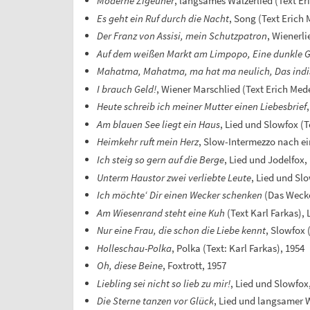
Moderne Zigeuner
, langsames Walzerlied (Text Er
Es geht ein Ruf durch die Nacht
, Song (Text Erich 
Der Franz von Assisi, mein Schutzpatron
, Wienerl
Auf dem weißen Markt am Limpopo, Eine dunkle G
Mahatma, Mahatma, ma hat ma neulich, Das indi
I brauch Geld!
, Wiener Marschlied (Text Erich Mede
Heute schreib ich meiner Mutter einen Liebesbrief
Am blauen See liegt ein Haus
, Lied und Slowfox (T
Heimkehr ruft mein Herz
, Slow-Intermezzo nach ei
Ich steig so gern auf die Berge
, Lied und Jodelfox,
Unterm Haustor zwei verliebte Leute
, Lied und Slo
Ich möchte‘ Dir einen Wecker schenken
(Das Wecker
Am Wiesenrand steht eine Kuh
(Text Karl Farkas), 
Nur eine Frau, die schon die Liebe kennt
, Slowfox 
Holleschau-Polka
, Polka (Text: Karl Farkas), 1954
Oh, diese Beine
, Foxtrott, 1957
Liebling sei nicht so lieb zu mir!
, Lied und Slowfox
Die Sterne tanzen vor Glück
, Lied und langsamer W