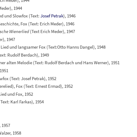
ich Meder), 1944
Meder), 1944
ied und Slowfox (Text:
Josef Petrak
), 1946
eschichte
, Fox (Text: Erich Meder), 1946
sche Wienerlied
(Text Erich Meder), 1947
r), 1947
, Lied und langsamer Fox (Text:Otto Hanns Dangel), 1948
ext: Rudolf Berdach), 1949
ner alten Melodie (Text: Rudolf Berdach und Hans Werner), 1951
 1951
wfox (Text: Josef Petrak), 1952
elied), Fox (Text: Ernest Ermad), 1952
Lied und Fox, 1952
(Text: Karl Farkas), 1954
, 1957
alzer, 1958