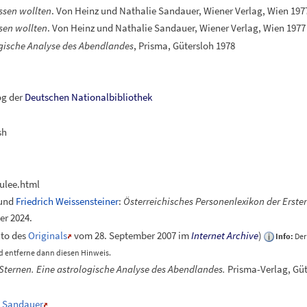
ssen wollten
. Von Heinz und Nathalie Sandauer, Wiener Verlag, Wien 197
sen wollten
. Von Heinz und Nathalie Sandauer, Wiener Verlag, Wien 1977
ogische Analyse des Abendlandes
, Prisma, Gütersloh 1978
og der
Deutschen Nationalbibliothek
sh
ulee.html
und
Friedrich Weissensteiner
:
Österreichisches Personenlexikon der Erste
er 2024
.
to
des
Originals
vom 28. September 2007 im
Internet Archive
)
Info:
Der
 entferne dann diesen Hinweis.
Sternen. Eine astrologische Analyse des Abendlandes.
Prisma-Verlag, Güte
nz Sandauer