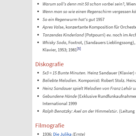
Warum soll’s denn mit 50 schon vorbei sein?
, Wien
Wenn man so wie einen Regenschirm vergessen kö
So ein Regenwurm hat's gut
1957
Apres Valse
, konzertante Komposition für Orchest
Tanzendes Kinderland
(Potpourri) ev. noch im Ar
Whisky Soda
, Foxtrot, (Sandauers Lieblingssong),
[
5
]
Klavier, 1953; 1981
Diskografie
5x3 = 15 Bunte Minuten.
Heinz Sandauer (Klavier) 
Beliebte Melodien
. Komponist: Robert Stolz. Hein
Heinz Sandauer spielt Melodien von Franz Lehár u
Gebundene Hände
(Exklusive Rundfunkaufnahmen
International 1999
Ralph Benatzky: Axel an der Himmelstür
. (Leitun
Filmografie
1936:
Die Julika
(Ernte)