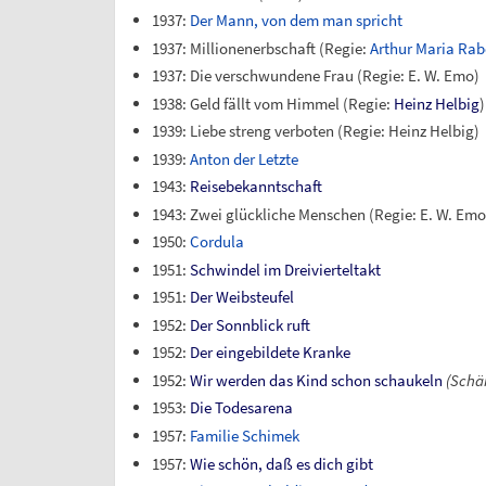
1937:
Der Mann, von dem man spricht
1937: Millionenerbschaft (Regie:
Arthur Maria Rab
1937: Die verschwundene Frau (Regie: E. W. Emo)
1938: Geld fällt vom Himmel (Regie:
Heinz Helbig
)
1939: Liebe streng verboten (Regie: Heinz Helbig)
1939:
Anton der Letzte
1943:
Reisebekanntschaft
1943: Zwei glückliche Menschen (Regie: E. W. Emo
1950:
Cordula
1951:
Schwindel im Dreivierteltakt
1951:
Der Weibsteufel
1952:
Der Sonnblick ruft
1952:
Der eingebildete Kranke
1952:
Wir werden das Kind schon schaukeln
(Schäm
1953:
Die Todesarena
1957:
Familie Schimek
1957:
Wie schön, daß es dich gibt