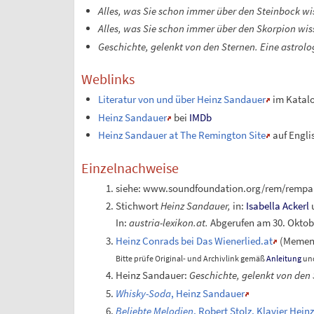
Alles, was Sie schon immer über den Steinbock wi
Alles, was Sie schon immer über den Skorpion wis
Geschichte, gelenkt von den Sternen. Eine astrol
Weblinks
Literatur von und über Heinz Sandauer
im Katal
Heinz Sandauer
bei
IMDb
Heinz Sandauer at The Remington Site
auf Engli
Einzelnachweise
siehe: www.soundfoundation.org/rem/rempa
Stichwort
Heinz Sandauer,
in:
Isabella Ackerl
In:
austria-lexikon.at.
Abgerufen am 30.
Oktob
Heinz Conrads bei Das Wienerlied.at
(
Memen
Bitte prüfe Original- und Archivlink gemäß
Anleitung
und
Heinz Sandauer:
Geschichte, gelenkt von den 
Whisky-Soda
, Heinz Sandauer
Beliebte Melodien
, Robert Stolz, Klavier Hei