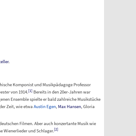
eller
.
ichische Komponist und Musikpädagoge Professor
[
1
]
ester
von 1914.
Bereits in den 20er-Jahren war
genen Ensemble spielte er bald zahlreiche Musikstücke
der Zeit, wie etwa
Austin Egen
,
Max Hansen
, Gloria
 deutschen Filmen. Aber auch konzertante Musik wie
[
2
]
he Wienerlieder und Schlager.