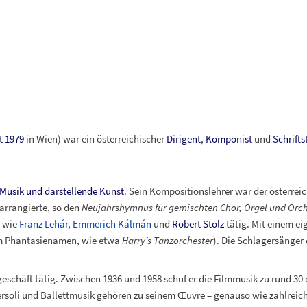
t
1979
in Wien) war ein österreichischer
Dirigent
,
Komponist
und
Schriftst
Musik und darstellende Kunst
. Sein Kompositionslehrer war der österre
arrangierte, so den
Neujahrshymnus für gemischten Chor, Orgel und Orch
n wie
Franz Lehár
,
Emmerich Kálmán
und
Robert Stolz
tätig. Mit einem ei
m Phantasienamen, wie etwa
Harry’s Tanzorchester
). Die Schlagersänger 
schäft tätig. Zwischen 1936 und 1958 schuf er die Filmmusik zu rund 30
ersoli und Ballettmusik gehören zu seinem Œuvre – genauso wie zahlreic