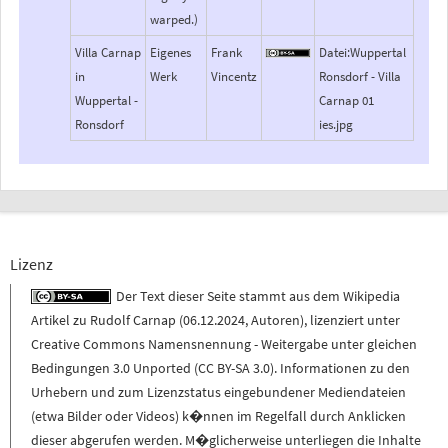
warped.)
Villa Carnap
Eigenes
Frank
Datei:Wuppertal
in
Werk
Vincentz
Ronsdorf - Villa
Wuppertal -
Carnap 01
Ronsdorf
ies.jpg
Lizenz
Der Text dieser Seite stammt aus dem
Wikipedia
Artikel zu
Rudolf Carnap
(
06.12.2024
,
Autoren
), lizenziert unter
Creative Commons Namensnennung - Weitergabe unter gleichen
Bedingungen 3.0 Unported (CC BY-SA 3.0)
. Informationen zu den
Urhebern und zum Lizenzstatus eingebundener Mediendateien
(etwa Bilder oder Videos) k�nnen im Regelfall durch Anklicken
dieser abgerufen werden. M�glicherweise unterliegen die Inhalte