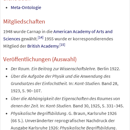
Meta-Ontologie
Mitgliedschaften
1948 wurde Carnap in die
American Academy of Arts and
[
14
]
Sciences
gewählt.
1955 wurde er korrespondierendes
[
15
]
Mitglied der
British Academy
.
Veröffentlichungen (Auswahl)
Der Raum. Ein Beitrag zur Wissenschaftslehre.
Berlin 1922.
Über die Aufgabe der Physik und die Anwendung des
Grundsatzes der Einfachstheit.
In:
Kant-Studien.
Band 28,
1923, S. 90–107.
Über die Abhängigkeit der Eigenschaften des Raumes von
denen der Zeit.
In:
Kant-Studien.
Band 30, 1925, S. 331–345.
Physikalische Begriffsbildung
. G. Braun, Karlsruhe 1926
(66
S.).
Unveränderter reprografischer Nachdruck der
Ausgabe Karlsruhe 1926:
Physikalische Begriffsbildung
.