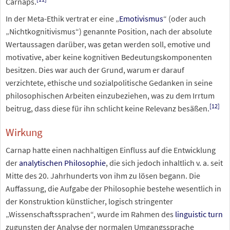
Carnaps.
In der Meta-Ethik vertrat er eine „
Emotivismus
“ (oder auch
„Nichtkognitivismus“) genannte Position, nach der absolute
Wertaussagen darüber, was getan werden soll, emotive und
motivative, aber keine kognitiven Bedeutungskomponenten
besitzen. Dies war auch der Grund, warum er darauf
verzichtete, ethische und sozialpolitische Gedanken in seine
philosophischen Arbeiten einzubeziehen, was zu dem Irrtum
[
12
]
beitrug, dass diese für ihn schlicht keine Relevanz besäßen.
Wirkung
Carnap hatte einen nachhaltigen Einfluss auf die Entwicklung
der
analytischen Philosophie
, die sich jedoch inhaltlich v.
a. seit
Mitte des 20. Jahrhunderts von ihm zu lösen begann. Die
Auffassung, die Aufgabe der Philosophie bestehe wesentlich in
der Konstruktion künstlicher, logisch stringenter
„Wissenschaftssprachen“, wurde im Rahmen des
linguistic turn
zugunsten der Analyse der normalen Umgangssprache