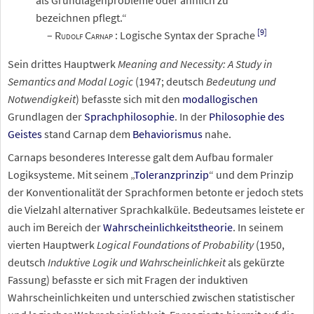
als Grundlagenprobleme oder ähnlich zu
bezeichnen pflegt.“
[
9
]
–
Rudolf Carnap
:
Logische Syntax der Sprache
Sein drittes Hauptwerk
Meaning and Necessity: A Study in
Semantics and Modal Logic
(1947; deutsch
Bedeutung und
Notwendigkeit
) befasste sich mit den
modallogischen
Grundlagen der
Sprachphilosophie
. In der
Philosophie des
Geistes
stand Carnap dem
Behaviorismus
nahe.
Carnaps besonderes Interesse galt dem Aufbau formaler
Logiksysteme. Mit seinem „
Toleranzprinzip
“ und dem Prinzip
der Konventionalität der Sprachformen betonte er jedoch stets
die Vielzahl alternativer Sprachkalküle. Bedeutsames leistete er
auch im Bereich der
Wahrscheinlichkeitstheorie
. In seinem
vierten Hauptwerk
Logical Foundations of Probability
(1950,
deutsch
Induktive Logik und Wahrscheinlichkeit
als gekürzte
Fassung) befasste er sich mit Fragen der induktiven
Wahrscheinlichkeiten und unterschied zwischen statistischer