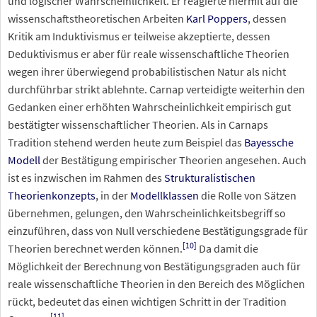
und logischer Wahrscheinlichkeit. Er reagierte hiermit auf die
wissenschaftstheoretischen Arbeiten
Karl Poppers
, dessen
Kritik am Induktivismus er teilweise akzeptierte, dessen
Deduktivismus er aber für reale wissenschaftliche Theorien
wegen ihrer überwiegend probabilistischen Natur als nicht
durchführbar strikt ablehnte. Carnap verteidigte weiterhin den
Gedanken einer erhöhten Wahrscheinlichkeit empirisch gut
bestätigter wissenschaftlicher Theorien. Als in Carnaps
Tradition stehend werden heute zum Beispiel das
Bayessche
Modell
der Bestätigung empirischer Theorien angesehen. Auch
ist es inzwischen im Rahmen des
Strukturalistischen
Theorienkonzepts
, in der
Modellklassen
die Rolle von Sätzen
übernehmen, gelungen, den Wahrscheinlichkeitsbegriff so
einzuführen, dass von Null verschiedene Bestätigungsgrade für
[
10
]
Theorien berechnet werden können.
Da damit die
Möglichkeit der Berechnung von Bestätigungsgraden auch für
reale wissenschaftliche Theorien in den Bereich des Möglichen
rückt, bedeutet das einen wichtigen Schritt in der Tradition
[
11
]