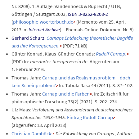
Nr.
8208
). 1. Auflage. Vandenhoeck & Ruprecht / UTB,
Göttingen / Stuttgart 2003,
ISBN 3-8252-8208-2
(
philosophie-woerterbuch.de
(
Memento
vom 25. April
2013 im
Internet Archive
)
–
Ehemals Online-Dokument Nr. 8).
Gerhard Schurz
:
Carnaps Entdeckung theoretischer Begriffe
und ihre Konsequenzen
.
(PDF; 71
kB)
Günter Konrad, Klaus-Günther Conrads:
Rudolf Carnap.
(PDF)
In:
ronsdorfer-buergerverein.de.
Abgerufen am
1.
Februar 2016
.
Thomas Jahn:
Carnap und das Realismusproblem – doch
kein Scheinproblem?
In: Tabula Rasa 44 (2011). S. 87–102.
Thomas Jahn:
Carnap und die Farben
. In: Zeitschrift für
philosophische Forschung 75(2) (2021). S. 202–234.
Utz Maas:
Verfolgung und Auswanderung deutschsprachiger
Sprachforscher 1933–1945.
Eintrag Rudolf Carnap
(abgerufen: 13. April 2018)
Christian Damböck:
Die Entwicklung von Carnaps „Aufbau