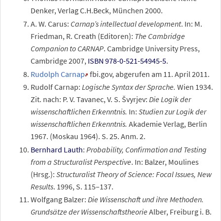
Denker, Verlag C.H.Beck, München 2000.
A. W. Carus:
Carnap’s intellectual development
. In: M.
Friedman, R. Creath (Editoren):
The Cambridge
Companion to CARNAP
. Cambridge University Press,
Cambridge 2007,
ISBN 978-0-521-54945-5
.
Rudolph Carnap
fbi.gov, abgerufen am 11. April 2011.
Rudolf Carnap:
Logische Syntax der Sprache.
Wien 1934.
Zit. nach: P. V. Tavanec, V. S. Švyrjev:
Die Logik der
wissenschaftlichen Erkenntnis.
In:
Studien zur Logik der
wissenschaftlichen Erkenntnis.
Akademie Verlag, Berlin
1967. (Moskau 1964). S. 25. Anm. 2.
Bernhard Lauth
:
Probability, Confirmation and Testing
from a Structuralist Perspective
. In: Balzer, Moulines
(Hrsg.):
Structuralist Theory of Science: Focal Issues, New
Results
. 1996, S. 115–137.
Wolfgang Balzer:
Die Wissenschaft und ihre Methoden.
Grundsätze der Wissenschaftstheorie
Alber, Freiburg i. B.