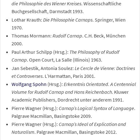
die Philosophie des Wiener Kreises
. Wissenschaftliche
Buchgesellschaft, Darmstadt 1993.
Lothar Krauth:
Die Philosophie Carnaps
. Springer, Wien
1970.
Thomas Mormann:
Rudolf Carnap
. C.H. Beck, München
2000.
Paul Arthur Schilpp (Hrsg.):
The Philosophy of Rudolf
Carnap
. Open Court, La Salle (Illinois) 1963.
Jan Sebestik, Antonia Soulez:
Le Cercle de Vienne: Doctrines
et Controverses
. L’Harmattan, Paris 2001.
Wolfgang Spohn
(Hrsg.):
Erkenntnis Orientated. A Centennial
Volume for Rudolf Carnap and Hans Reichenbach
. Kluwer
Academic Publishers, Dordrecht unter anderem 1991.
Pierre Wagner (Hrsg.):
Carnap’s Logical Syntax of Language
.
Palgrave Macmillan, Basingstoke 2009.
Pierre Wagner (Hrsg.):
Carnap’s Ideal of Explication and
Naturalism
. Palgrave Macmillan, Basingstoke 2012.