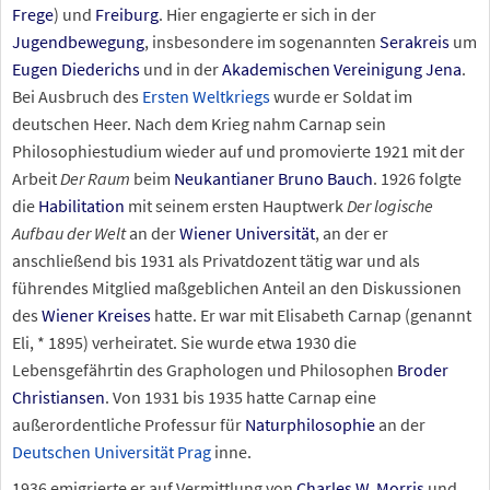
Frege
) und
Freiburg
. Hier engagierte er sich in der
Jugendbewegung
, insbesondere im sogenannten
Serakreis
um
Eugen Diederichs
und in der
Akademischen Vereinigung Jena
.
Bei Ausbruch des
Ersten Weltkriegs
wurde er Soldat im
deutschen Heer. Nach dem Krieg nahm Carnap sein
Philosophiestudium wieder auf und promovierte 1921 mit der
Arbeit
Der Raum
beim
Neukantianer
Bruno Bauch
. 1926 folgte
die
Habilitation
mit seinem ersten Hauptwerk
Der logische
Aufbau der Welt
an der
Wiener Universität
, an der er
anschließend bis 1931 als Privatdozent tätig war und als
führendes Mitglied maßgeblichen Anteil an den Diskussionen
des
Wiener Kreises
hatte. Er war mit Elisabeth Carnap (genannt
Eli, *
1895) verheiratet. Sie wurde etwa 1930 die
Lebensgefährtin des Graphologen und Philosophen
Broder
Christiansen
. Von 1931 bis 1935 hatte Carnap eine
außerordentliche Professur für
Naturphilosophie
an der
Deutschen Universität Prag
inne.
1936 emigrierte er auf Vermittlung von
Charles W. Morris
und