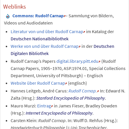
Weblinks
Commons
: Rudolf Carnap
– Sammlung von Bildern,
Videos und Audiodateien
Literatur von und über Rudolf Carnap
im Katalog der
Deutschen Nationalbibliothek
Werke von und über
Rudolf Carnap
in der
Deutschen
Digitalen Bibliothek
Rudolf Carnap’s Papers
digital.library.pitt.edu
(Rudolf
Carnap Papers, 1905–1970, ASP.1974.01, Special Collections
Department, University of Pittsburgh) – Englisch
Website über Rudolf Carnap
(englisch)
Hannes Leitgeb, André Carus:
Rudolf Carnap.
In: Edward N.
Zalta (Hrsg.):
Stanford Encyclopedia of Philosophy
.
Mauro Murzi:
Eintrag
in James Fieser, Bradley Dowden
(Hrsg.):
Internet Encyclopedia of Philosophy
.
Carsten Klein
:
Rudolf Carnap
. In: Wulff D. Rehfus (Hrsg.):
Handwörterbuch Philosophie
(=
Uni-Taschenbücher
.