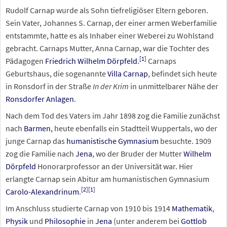
Rudolf Carnap wurde als Sohn tiefreligiöser Eltern geboren.
Sein Vater, Johannes S. Carnap, der einer armen Weberfamilie
entstammte, hatte es als Inhaber einer Weberei zu Wohlstand
gebracht. Carnaps Mutter, Anna Carnap, war die Tochter des
[
1
]
Pädagogen
Friedrich Wilhelm Dörpfeld
.
Carnaps
Geburtshaus, die sogenannte
Villa Carnap
, befindet sich heute
in Ronsdorf in der Straße
In der Krim
in unmittelbarer Nähe der
Ronsdorfer Anlagen
.
Nach dem Tod des Vaters im Jahr 1898 zog die Familie zunächst
nach
Barmen
, heute ebenfalls ein Stadtteil Wuppertals, wo der
junge Carnap das
humanistische Gymnasium
besuchte. 1909
zog die Familie nach
Jena
, wo der Bruder der Mutter
Wilhelm
Dörpfeld
Honorarprofessor an der Universität war. Hier
erlangte Carnap sein Abitur am humanistischen Gymnasium
[
2
]
[
1
]
Carolo-Alexandrinum
.
Im Anschluss studierte Carnap von 1910 bis 1914
Mathematik
,
Physik
und
Philosophie
in
Jena
(unter anderem bei
Gottlob