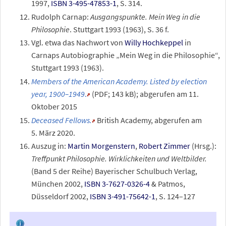
1997,
ISBN 3-495-47853-1
, S. 314.
Rudolph Carnap:
Ausgangspunkte. Mein Weg in die
Philosophie
. Stuttgart 1993 (1963), S. 36 f.
Vgl. etwa das Nachwort von
Willy Hochkeppel
in
Carnaps Autobiographie „Mein Weg in die Philosophie“,
Stuttgart 1993 (1963).
Members of the American Academy. Listed by election
year, 1900–1949
.
(PDF; 143
kB); abgerufen am 11.
Oktober 2015
Deceased Fellows.
British Academy
,
abgerufen am
5.
März 2020
.
Auszug in:
Martin Morgenstern
,
Robert Zimmer
(Hrsg.):
Treffpunkt Philosophie. Wirklichkeiten und Weltbilder.
(Band 5 der Reihe) Bayerischer Schulbuch Verlag,
München 2002,
ISBN 3-7627-0326-4
& Patmos,
Düsseldorf 2002,
ISBN 3-491-75642-1
, S. 124–127