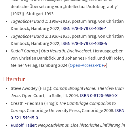
deutsche Übersetzung von „Intellectual Autobiography“
[1963]). Stuttgart 1993.
Tagebücher Band 1: 1908–1919
, postum hrsg. von Christian
Damböck, Hamburg 2022,
ISBN 978-3-7873-4036-1
Tagebücher Band 2: 1920–1935
, postum hrsg. von Christian
Damböck, Hamburg 2022,
ISBN 978-3-7873-4038-5
Rudolf Carnap | Otto Neurath. Briefwechsel.
Herausgegeben
von Christian Damböck und Johannes Friedl und Ulf Höfer,
Meiner Verlag, Hamburg 2024 (
Open-Access-PDF
).
Literatur
Steve Awodey (Hrsg.):
Carnap Brought Home: The View from
Jena
. Open Court, La Salle, Ill. 2004.
ISBN 0-8126-9550-X
Creath Friedman (Hrsg.):
The Cambridge Companion to
Carnap
. Cambridge University Press, Cambridge 2008.
ISBN
0-521-54945-0
Rudolf Haller
:
Neopositivismus. Eine historische Einführung in