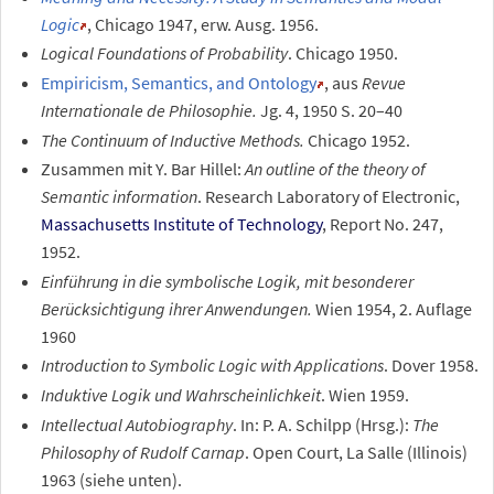
Logic
, Chicago 1947, erw. Ausg. 1956.
Logical Foundations of Probability
. Chicago 1950.
Empiricism, Semantics, and Ontology
, aus
Revue
Internationale de Philosophie.
Jg. 4, 1950 S. 20–40
The Continuum of Inductive Methods.
Chicago 1952.
Zusammen mit Y. Bar Hillel:
An outline of the theory of
Semantic information
. Research Laboratory of Electronic,
Massachusetts Institute of Technology
, Report No. 247,
1952.
Einführung in die symbolische Logik, mit besonderer
Berücksichtigung ihrer Anwendungen.
Wien 1954, 2. Auflage
1960
Introduction to Symbolic Logic with Applications
. Dover 1958.
Induktive Logik und Wahrscheinlichkeit
. Wien 1959.
Intellectual Autobiography
. In: P. A. Schilpp (Hrsg.):
The
Philosophy of Rudolf Carnap
. Open Court, La Salle (Illinois)
1963 (siehe unten).