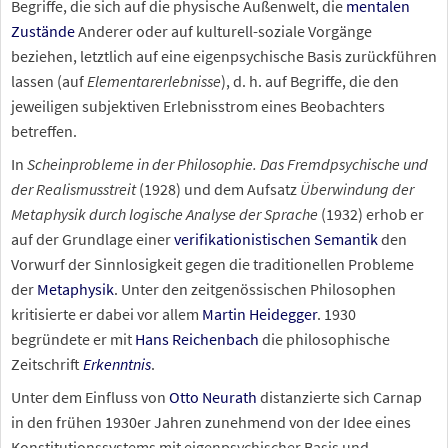
Begriffe, die sich auf die physische Außenwelt, die
mentalen
Zustände
Anderer oder auf kulturell-soziale Vorgänge
beziehen, letztlich auf eine eigenpsychische Basis zurückführen
lassen (auf
Elementarerlebnisse
), d.
h. auf Begriffe, die den
jeweiligen subjektiven Erlebnisstrom eines Beobachters
betreffen.
In
Scheinprobleme in der Philosophie. Das Fremdpsychische und
der Realismusstreit
(1928) und dem Aufsatz
Überwindung der
Metaphysik durch logische Analyse der Sprache
(1932) erhob er
auf der Grundlage einer
verifikationistischen
Semantik
den
Vorwurf der Sinnlosigkeit gegen die traditionellen Probleme
der
Metaphysik
. Unter den zeitgenössischen Philosophen
kritisierte er dabei vor allem
Martin Heidegger
. 1930
begründete er mit
Hans Reichenbach
die philosophische
Zeitschrift
Erkenntnis
.
Unter dem Einfluss von
Otto Neurath
distanzierte sich Carnap
in den frühen 1930er Jahren zunehmend von der Idee eines
Konstitutionssystems mit eigenpsychischer Basis und