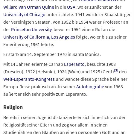
Willard Van Orman Quine
in die
USA
, wo er zunächst an der
University of Chicago
unterrichtete. 1941 wurde er Staatsbürger
der Vereinigten Staaten. Von 1952 bis 1954 war er Professor an
der
Princeton University
, bevor er 1954 einem Ruf an die
University of California, Los Angeles
folgte, wo er bis zu seiner
Emeritierung 1961 lehrte.
Er starb am 14. September 1970 in Santa Monica.
Mit 14 Jahren erlernte Carnap
Esperanto
, besuchte 1908
[
3
]
(Dresden), 1922 (Helsinki), 1924 (Wien) und 1925 (Genf)
den
Welt-Esperanto-Kongress
und wandte diese Sprache bei einer
Europa-Reise praktisch an. In seiner
Autobiografie
von 1963
äußert er sich sehr positiv zum Esperanto.
Religion
Bereits in seiner Jugend distanzierte er sich innerlich von der
Religiosität seiner Eltern und zog vor allem in seinen
Studienjahren den Glauben an einen personalen Gott und an