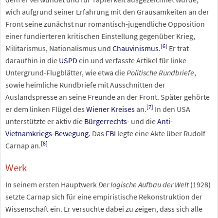
wich aufgrund seiner Erfahrung mit den Grausamkeiten an der
Front seine zunächst nur romantisch-jugendliche Opposition
einer fundierteren kritischen Einstellung gegenüber Krieg,
[
6
]
Militarismus, Nationalismus und
Chauvinismus
.
Er trat
daraufhin in die
USPD
ein und verfasste Artikel für linke
Untergrund-Flugblätter, wie etwa die
Politische Rundbriefe
,
sowie heimliche Rundbriefe mit Ausschnitten der
Auslandspresse an seine Freunde an der Front. Später gehörte
[
7
]
er dem linken Flügel des
Wiener Kreises
an.
In den USA
unterstützte er aktiv die
Bürgerrechts-
und die
Anti-
Vietnamkriegs-Bewegung
. Das
FBI
legte eine Akte über Rudolf
[
8
]
Carnap an.
Werk
In seinem ersten Hauptwerk
Der logische Aufbau der Welt
(1928)
setzte Carnap sich für eine empiristische Rekonstruktion der
Wissenschaft ein. Er versuchte dabei zu zeigen, dass sich alle