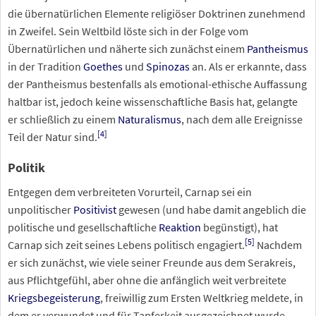
die übernatürlichen Elemente religiöser Doktrinen zunehmend
in Zweifel. Sein Weltbild löste sich in der Folge vom
Übernatürlichen und näherte sich zunächst einem
Pantheismus
in der Tradition
Goethes
und
Spinozas
an. Als er erkannte, dass
der Pantheismus bestenfalls als emotional-ethische Auffassung
haltbar ist, jedoch keine wissenschaftliche Basis hat, gelangte
er schließlich zu einem
Naturalismus
, nach dem alle Ereignisse
[
4
]
Teil der Natur sind.
Politik
Entgegen dem verbreiteten Vorurteil, Carnap sei ein
unpolitischer
Positivist
gewesen (und habe damit angeblich die
politische und gesellschaftliche
Reaktion
begünstigt), hat
[
5
]
Carnap sich zeit seines Lebens politisch engagiert.
Nachdem
er sich zunächst, wie viele seiner Freunde aus dem Serakreis,
aus Pflichtgefühl, aber ohne die anfänglich weit verbreitete
Kriegsbegeisterung
, freiwillig zum Ersten Weltkrieg meldete, in
dem er verwundet und für Tapferkeit ausgezeichnet wurde,