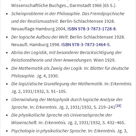
Wissenschaftliche Buchges., Darmstadt 1966 (65
S.).
Scheinprobleme in der Philosophie. Das Fremdpsychische
und der Realismusstreit.
Berlin-Schlachtensee 1928.
Neuauflage Hamburg 2004,
ISBN 978-3-7873-1728-8
.
Der logische Aufbau der Welt
. Berlin-Schlachtensee 1928.
Neuaufl. Hamburg 1998.
ISBN 978-3-7873-1464-5
.
Abriss der Logistik, mit besonderer Berücksichtigung der
Relationstheorie und ihrer Anwendungen.
Wien 1929.
Die Mathematik als Zweig der Logik.
In:
Blätter für deutsche
Philosophie.
Jg. 4, 1930.
Die logizistische Grundlegung der Mathematik.
In:
Erkenntnis.
Jg. 2, 1931/1932, S. 91–105.
Überwindung der Metaphysik durch logische Analyse der
[
16
]
Sprache.
In:
Erkenntnis.
Jg. 2, 1931/1932, S. 219–241
Die physikalische Sprache als Universalsprache der
Wissenschaft.
In:
Erkenntnis.
Jg. 2, 1931/1932, S. 432–465.
Psychologie in physikalischer Sprache.
In:
Erkenntnis.
Jg. 3,