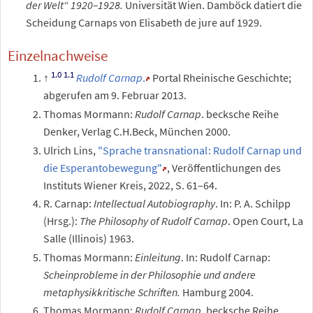
der Welt“ 1920–1928.
Universität Wien. Damböck datiert die
Scheidung Carnaps von Elisabeth de jure auf 1929.
Einzelnachweise
Rudolf Carnap
.
Portal Rheinische Geschichte;
abgerufen am 9. Februar 2013.
Thomas Mormann:
Rudolf Carnap
. becksche Reihe
Denker, Verlag C.H.Beck, München 2000.
Ulrich Lins,
"Sprache transnational : Rudolf Carnap und
die Esperantobewegung"
, Veröffentlichungen des
Instituts Wiener Kreis, 2022, S. 61–64.
R. Carnap:
Intellectual Autobiography
. In: P. A. Schilpp
(Hrsg.):
The Philosophy of Rudolf Carnap
. Open Court, La
Salle (Illinois) 1963.
Thomas Mormann:
Einleitung
. In: Rudolf Carnap:
Scheinprobleme in der Philosophie und andere
metaphysikkritische Schriften.
Hamburg 2004.
Thomas Mormann:
Rudolf Carnap
. becksche Reihe