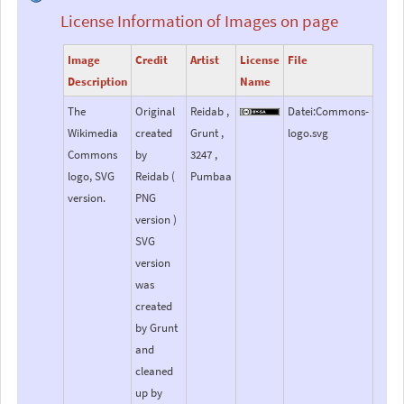
License Information of Images on page
Image
Credit
Artist
License
File
Description
Name
The
Original
Reidab ,
Datei:Commons-
Wikimedia
created
Grunt ,
logo.svg
Commons
by
3247 ,
logo, SVG
Reidab (
Pumbaa
version.
PNG
version )
SVG
version
was
created
by Grunt
and
cleaned
up by