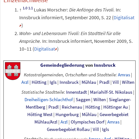
Lukas Morscher:
Die Anfänge des Tivoli.
In:
Innsbruck informiert, September 2000, S.
22 (
Digitalisat
)
Wohn- und Lebensraum Tivoli: Ein Stadtteil für alle
Ansprüche.
In: Innsbruck informiert, November 2009, S.
10–11 (
Digitalisat
)
Gemeindegliederung
von
Innsbruck
Katastralgemeinden, Ortschaften
und
Stadtteile:
Amras
|
Arzl
|
Hötting
|
Igls
|
Innsbruck
|
Mühlau
|
Pradl
|
Vill
|
Wilten
Statistische Stadtteile:
Innenstadt
|
Mariahilf-St. Nikolaus
|
Dreiheiligen-Schlachthof
|
Saggen
|
Wilten
|
Sieglanger-
Mentlberg
|
Pradl
|
Reichenau
|
Hötting
|
Höttinger Au
|
Hötting West
|
Hungerburg
|
Mühlau
|
Gewerbegebiet
Mühlau/Arzl
|
Arzl
|
Olympisches
Dorf
|
Amras
|
Gewerbegebiet Roßau
|
Vill
|
Igls
Stadtteile
:
Amras
•
Arzl
•
Hötting
•