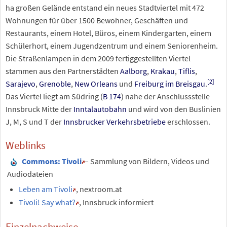
ha großen Gelände entstand ein neues Stadtviertel mit 472
Wohnungen für über 1500 Bewohner, Geschäften und
Restaurants, einem Hotel, Büros, einem Kindergarten, einem
Schülerhort, einem Jugendzentrum und einem Seniorenheim.
Die Straßenlampen in dem 2009 fertiggestellten Viertel
stammen aus den Partnerstädten
Aalborg
,
Krakau
,
Tiflis
,
[
2
]
Sarajevo
,
Grenoble
,
New Orleans
und
Freiburg im Breisgau
.
Das Viertel liegt am Südring (
B 174
) nahe der Anschlussstelle
Innsbruck Mitte der
Inntalautobahn
und wird von den Buslinien
J, M, S und T der
Innsbrucker Verkehrsbetriebe
erschlossen.
Weblinks
Commons
: Tivoli
– Sammlung von Bildern, Videos und
Audiodateien
Leben am Tivoli
, nextroom.at
Tivoli! Say what?
, Innsbruck informiert
Einzelnachweise