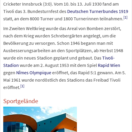
Cricketer Innsbruck (3:0). Vom 10. bis 13. Juli 1930 fand am
Tivoli das 3. Bundesturnfest des
Deutschen Turnerbundes 1919
[
1
]
statt, an dem 8000 Turner und 1800 Turnerinnen teilnahmen.
Im Zweiten Weltkrieg wurde das Areal von Bomben zerstört,
nach dem Krieg wurden Schrebergärten angelegt, um die
Bevölkerung zu versorgen. Schon 1946 begann man mit
Ausbesserungsarbeiten an den Sportplätzen, ab Herbst 1948
wurde ein neues Stadion geplant und gebaut. Das
Tivoli-
Stadion
wurde am 2. August 1953 mit dem Spiel
Rapid Wien
gegen
Nîmes Olympique
eröffnet, das Rapid 5:1 gewann. Am 5.
Mai 1961 wurde nordöstlich des Stadions das Freibad Tivoli
[
1
]
eröffnet.
Sportgelände