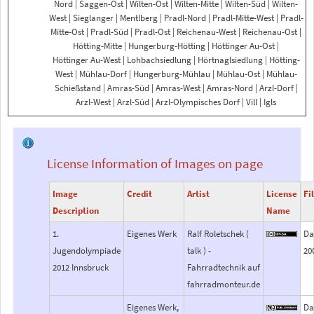
Nord
|
Saggen-Ost
|
Wilten-Ost
|
Wilten-Mitte
|
Wilten-Süd
|
Wilten-
West
|
Sieglanger
|
Mentlberg
|
Pradl-Nord
|
Pradl-Mitte-West
|
Pradl-
Mitte-Ost
|
Pradl-Süd
|
Pradl-Ost
|
Reichenau-West
|
Reichenau-Ost
|
Hötting-Mitte
|
Hungerburg-Hötting
|
Höttinger
Au-Ost
|
Höttinger
Au-West
|
Lohbachsiedlung
|
Hörtnaglsiedlung
|
Hötting-
West
|
Mühlau-Dorf
|
Hungerburg-Mühlau
|
Mühlau-Ost
|
Mühlau-
Schießstand
|
Amras-Süd
|
Amras-West
|
Amras-Nord
|
Arzl-Dorf
|
Arzl-West
|
Arzl-Süd
|
Arzl-Olympisches Dorf
|
Vill
|
Igls
License Information of Images on page
Image
Credit
Artist
License
Fi
Description
Name
1.
Eigenes Werk
Ralf Roletschek (
Da
Jugendolympiade
talk ) -
20
2012 Innsbruck
Fahrradtechnik auf
fahrradmonteur.de
Eigenes Werk,
Da