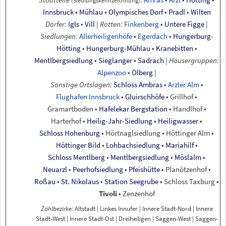
(Siedlungskennzeichnung)
Innsbruck
•
Mühlau
•
Olympisches Dorf
•
Pradl
•
Wilten
Dörfer:
Igls
•
Vill
|
Rotten:
Finkenberg
•
Untere Figge
|
Siedlungen:
Allerheiligenhöfe
•
Egerdach
•
Hungerburg-
Hötting
•
Hungerburg-Mühlau
•
Kranebitten
•
Mentlbergsiedlung
•
Sieglanger
•
Sadrach
|
Häusergruppen:
Alpenzoo
•
Ölberg
|
Sonstige
Ortslagen:
Schloss Ambras
•
Arzler
Alm
•
Flughafen Innsbruck
•
Gluirschhöfe
• Grillhof
•
Gramartboden
•
Hafelekar
Bergstation
• Handlhof
•
Harterhof
•
Heilig-Jahr-Siedlung
•
Heiligwasser
•
Schloss
Hohenburg
• Hörtnaglsiedlung
• Höttinger Alm
•
Höttinger Bild
•
Lohbachsiedlung
•
Mariahilf
•
Schloss Mentlberg
•
Mentlbergsiedlung
•
Möslalm
•
Neuarzl
•
Peerhofsiedlung
•
Pfeishütte
• Planötzenhof
•
Roßau
•
St.
Nikolaus
•
Station
Seegrube
• Schloss Taxburg
•
Tivoli
• Zenzenhof
Zählbezirke:
Altstadt
|
Linkes Innufer
|
Innere Stadt-Nord
|
Innere
Stadt-West
|
Innere Stadt-Ost
|
Dreiheiligen
|
Saggen-West
|
Saggen-