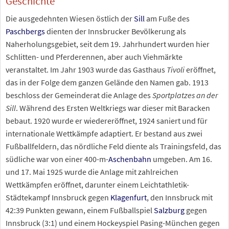
Geschichte
Die ausgedehnten Wiesen östlich der
Sill
am Fuße des
Paschbergs
dienten der Innsbrucker Bevölkerung als
Naherholungsgebiet, seit dem 19. Jahrhundert wurden hier
Schlitten- und Pferderennen, aber auch Viehmärkte
veranstaltet. Im Jahr 1903 wurde das Gasthaus
Tivoli
eröffnet,
das in der Folge dem ganzen Gelände den Namen gab. 1913
beschloss der Gemeinderat die Anlage des
Sportplatzes an der
Sill
. Während des Ersten Weltkriegs war dieser mit Baracken
bebaut. 1920 wurde er wiedereröffnet, 1924 saniert und für
internationale Wettkämpfe adaptiert. Er bestand aus zwei
Fußballfeldern, das nördliche Feld diente als Trainingsfeld, das
südliche war von einer 400-m-
Aschenbahn
umgeben. Am 16.
und 17. Mai 1925 wurde die Anlage mit zahlreichen
Wettkämpfen eröffnet, darunter einem Leichtathletik-
Städtekampf Innsbruck gegen
Klagenfurt
, den Innsbruck mit
42:39 Punkten gewann, einem Fußballspiel
Salzburg
gegen
Innsbruck (3:1) und einem Hockeyspiel Pasing-München gegen