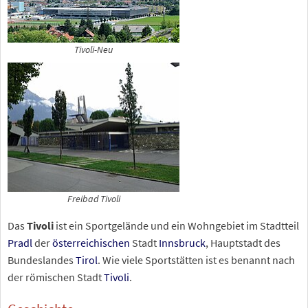
Tivoli-Neu
Freibad Tivoli
Das
Tivoli
ist ein Sportgelände und ein Wohngebiet im Stadtteil
Pradl
der
österreichischen
Stadt
Innsbruck
, Hauptstadt des
Bundeslandes
Tirol
. Wie viele Sportstätten ist es benannt nach
der römischen Stadt
Tivoli
.