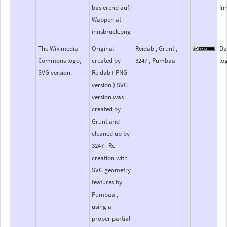
basierend auf:
In
Wappen at
innsbruck.png
The Wikimedia
Original
Reidab , Grunt ,
Da
Commons logo,
created by
3247 , Pumbaa
lo
SVG version.
Reidab ( PNG
version ) SVG
version was
created by
Grunt and
cleaned up by
3247 . Re-
creation with
SVG geometry
features by
Pumbaa ,
using a
proper partial