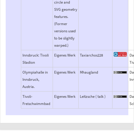
circle and
SVG geometry
features.
(Former
versions used
to be slightly
warped.)
Innsbruck: Tivoli
Eigenes Werk
Taxiarchos228
Da
Stadion
Ti
Olympiahalle in
Eigenes Werk
Mhaugland
Da
Innsbruck,
In
Austria.
Tivoli-
Eigenes Werk
Leitzsche ( talk )
Dat
Freischwimmbad
Sc