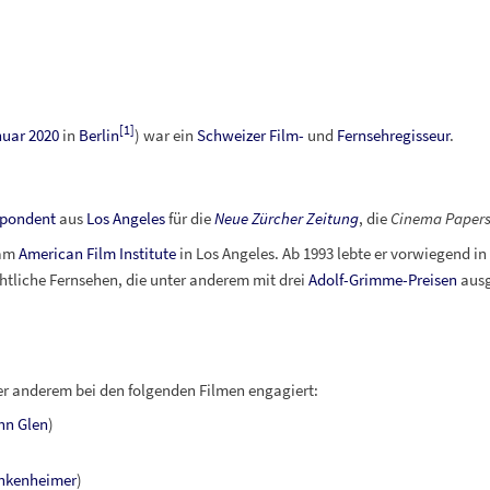
[
1
]
nuar
2020
in
Berlin
) war ein
Schweizer
Film-
und
Fernsehregisseur
.
spondent
aus
Los Angeles
für die
Neue Zürcher Zeitung
, die
Cinema Paper
 am
American Film Institute
in Los Angeles. Ab 1993 lebte er vorwiegend in
htliche Fernsehen, die unter anderem mit drei
Adolf-Grimme-Preisen
ausg
r anderem bei den folgenden Filmen engagiert:
hn Glen
)
nkenheimer
)