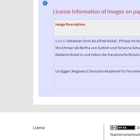
License Information of Images on pa
Image Description
v.l.n.r.: Sebastian Koch als Alfred Nobel , Philipp Hoch
Minichmayr als Bertha von Suttner und Yohanna Schwer
Madame Nobel in und neben der französische Botschaft 
Urs Egger (Regisseur) Deutsche Akademie für Fernseh
Lizenz
De
Namensnennung -