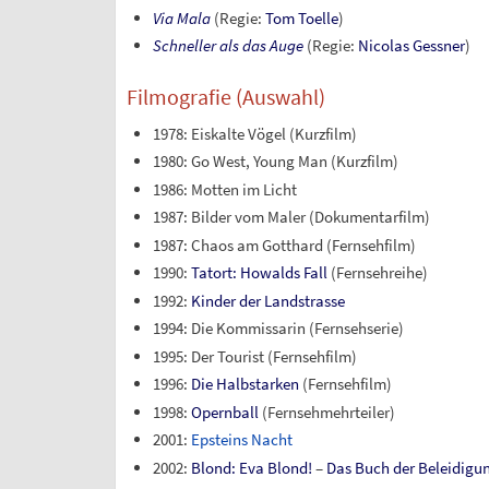
Via Mala
(Regie:
Tom Toelle
)
Schneller als das Auge
(Regie:
Nicolas Gessner
)
Filmografie (Auswahl)
1978: Eiskalte Vögel (Kurzfilm)
1980: Go West, Young Man (Kurzfilm)
1986: Motten im Licht
1987: Bilder vom Maler (Dokumentarfilm)
1987: Chaos am Gotthard (Fernsehfilm)
1990:
Tatort: Howalds Fall
(Fernsehreihe)
1992:
Kinder der Landstrasse
1994: Die Kommissarin (Fernsehserie)
1995: Der Tourist (Fernsehfilm)
1996:
Die Halbstarken
(Fernsehfilm)
1998:
Opernball
(Fernsehmehrteiler)
2001:
Epsteins Nacht
2002:
Blond: Eva Blond!
–
Das Buch der Beleidigu