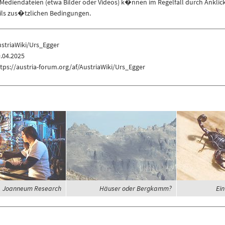
ediendateien (etwa Bilder oder Videos) k�nnen im Regelfall durch Anklic
eils zus�tzlichen Bedingungen.
striaWiki/Urs_Egger
.04.2025
tps://austria-forum.org/af/AustriaWiki/Urs_Egger
Joanneum Research
Häuser oder Bergkamm?
Ein