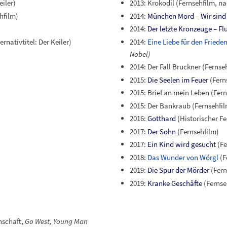
2013: Krokodil (Fernsehfilm, n
iler)
2014:
München Mord
–
Wir sind
hfilm)
2014:
Der letzte Kronzeuge – Fl
2014:
Eine Liebe für den Friede
rnativtitel: Der Keiler)
Nobel)
2014: Der Fall Bruckner (Fernse
2015:
Die Seelen im Feuer
(Fern
2015: Brief an mein Leben (Fer
2015: Der Bankraub (Fernsehfi
2016:
Gotthard
(Historischer Fe
2017:
Der Sohn
(Fernsehfilm)
2017:
Ein Kind wird gesucht
(Fe
2018:
Das Wunder von Wörgl
(F
2019:
Die Spur der Mörder
(Fern
2019:
Kranke Geschäfte
(Fernse
nschaft,
Go West, Young Man