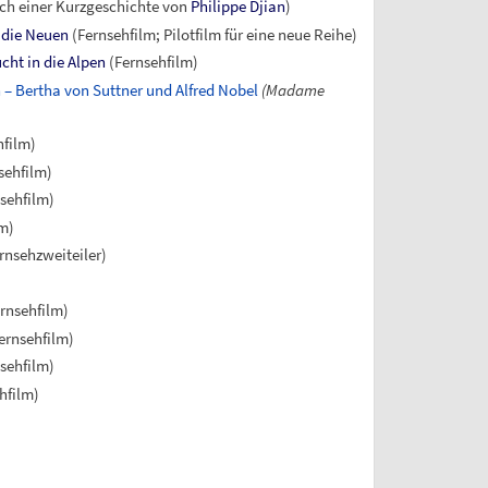
ach einer Kurzgeschichte von
Philippe Djian
)
 die Neuen
(Fernsehfilm; Pilotfilm für eine neue Reihe)
ucht in die Alpen
(Fernsehfilm)
n – Bertha von Suttner und Alfred Nobel
(Madame
hfilm)
sehfilm)
nsehfilm)
lm)
rnsehzweiteiler)
rnsehfilm)
ernsehfilm)
sehfilm)
hfilm)