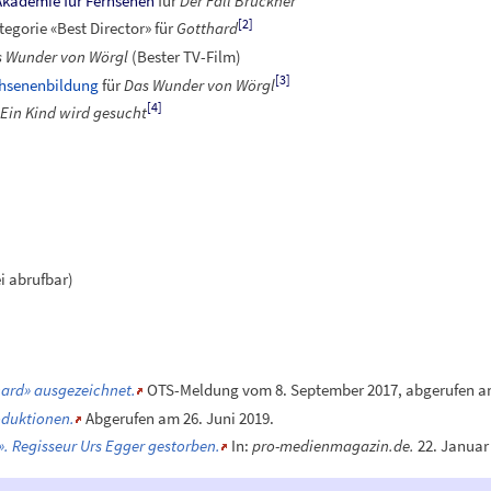
kademie für Fernsehen
für
Der Fall Bruckner
[
2
]
tegorie «Best Director» für
Gotthard
 Wunder von Wörgl
(Bester TV-Film)
[
3
]
chsenenbildung
für
Das Wunder von Wörgl
[
4
]
m
Ein Kind wird gesucht
i abrufbar)
ard» ausgezeichnet.
OTS-Meldung vom 8. September 2017, abgerufen am
oduktionen.
Abgerufen am 26.
Juni 2019
.
. Regisseur Urs Egger gestorben.
In:
pro-medienmagazin.de.
22. Januar