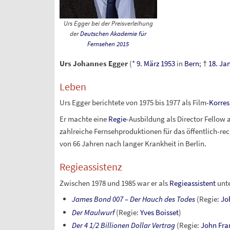
Urs Egger bei der Preisverleihung
der
Deutschen Akademie für
Fernsehen 2015
Urs Johannes Egger
(*
9. März
1953
in
Bern
; †
18. Ja
Leben
Urs Egger berichtete von 1975 bis 1977 als Film-
Korre
Er machte eine
Regie
-Ausbildung als Director Fellow
zahlreiche Fernsehproduktionen für das öffentlich-rec
von 66 Jahren nach langer Krankheit in Berlin.
Regieassistenz
Zwischen 1978 und 1985 war er als
Regieassistent
unte
James Bond 007 – Der Hauch des Todes
(Regie:
Jo
Der Maulwurf
(Regie:
Yves Boisset
)
Der 4 1/2 Billionen Dollar Vertrag
(Regie:
John Fra