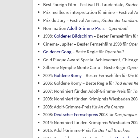
Best Foreign Film – Festival Ft. Lauderdale,
Kinder
Prix meilleure interpretation féminine – Festival 
Prix du Jury – Festival Amiens,
Kinder der Landstr
Nomination
Adolf-Grimme-Preis
–
Opernball
1998:
Goldener Bildschirm
– Bester Fernsehfilm fü
Cinema-Jupiter – Bester Fernsehfilm 1998 für
Oper
Goldener Gong
– Beste Regie für
Opernball
Gold Plaque Award Special Achievement, Chicago 
Silberne Nymphe Monte Carlo – Beste Regie
Opern
2004:
Goldene Romy
– Bester Fernsehfilm für
Die R
2006: Goldene Romy – Beste Regie für
Tod eines Ke
2007: Nominiert für den Adolf-Grimme-Preis für
To
2008: Nominiert für den Krimipreis Wiesbaden 200
2008: Adolf-Grimme-Preis für
An die Grenze
2008:
Deutscher Fernsehpreis
2008 für
Das jüngste 
2014: Nominiert für den Krimipreis Wiesbaden 200
2015: Adolf-Grimme-Preis für
Der Fall Bruckner