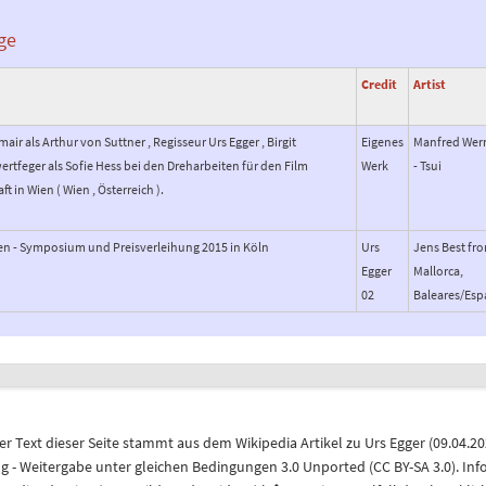
ge
Credit
Artist
mair als Arthur von Suttner , Regisseur Urs Egger , Birgit
Eigenes
Manfred Wer
tfeger als Sofie Hess bei den Dreharbeiten für den Film
Werk
- Tsui
in Wien ( Wien , Österreich ).
en - Symposium und Preisverleihung 2015 in Köln
Urs
Jens Best fr
Egger
Mallorca,
02
Baleares/Es
r Text dieser Seite stammt aus dem
Wikipedia
Artikel zu
Urs Egger
(
09.04.2
 Weitergabe unter gleichen Bedingungen 3.0 Unported (CC BY-SA 3.0)
. In