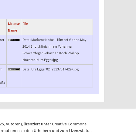
License
File
Name
ner
Datei:Madame Nobel - film set Vienna May
2014 Birgit Minichmayr Yohanna
Schwertfeger Sebastian Koch Philipp
Hochmair Urs Egger.jpg
om
Datei:Urs Egger 02 (23137317429).jpg
paña
025
,
Autoren
), lizenziert unter
Creative Commons
formationen zu den Urhebern und zum Lizenzstatus