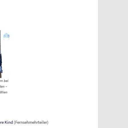
rn bei
den –
 Wien
ere Kind
(Fernsehmehrteiler)