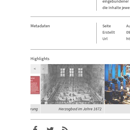
eingebundener M
die Inhalte jew
Metadaten
Seite
Au
Erstellt
09
Url
ht
Highlights
<
>
eit und Globalisierung
Herzogbad im Jahre 1672