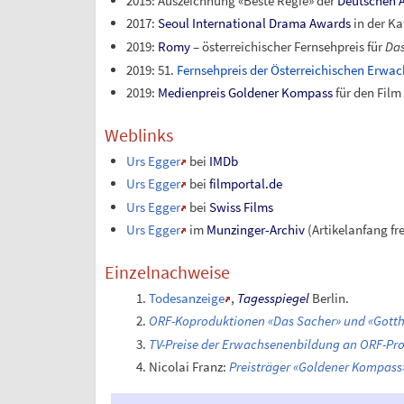
2015: Auszeichnung «Beste Regie» der
Deutschen A
2017:
Seoul International Drama Awards
in der Ka
2019:
Romy
– österreichischer Fernsehpreis für
Das
2019: 51.
Fernsehpreis der Österreichischen Erwa
2019:
Medienpreis Goldener Kompass
für den Fil
Weblinks
Urs Egger
bei
IMDb
Urs Egger
bei
filmportal.de
Urs Egger
bei
Swiss Films
Urs Egger
im
Munzinger-Archiv
(Artikelanfang fre
Einzelnachweise
Todesanzeige
,
Tagesspiegel
Berlin.
ORF-Koproduktionen «Das Sacher» und «Gotth
TV-Preise der Erwachsenenbildung an ORF-Pr
Nicolai Franz:
Preisträger «Goldener Kompass»