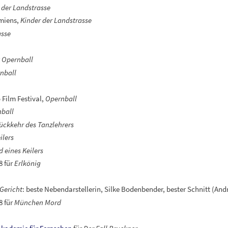
 der Landstrasse
Amiens,
Kinder der Landstrasse
asse
r
Opernball
nball
Film Festival,
Opernball
ball
ückkehr des Tanzlehrers
ilers
d eines Keilers
8 für
Erlkönig
Gericht
: beste Nebendarstellerin, Silke Bodenbender, bester Schnitt (And
8 für
München Mord