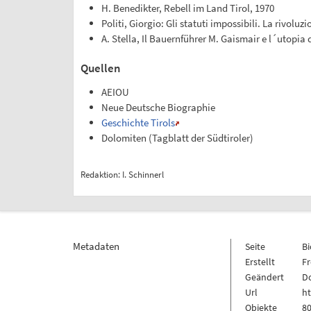
H. Benedikter, Rebell im Land Tirol, 1970
Politi, Giorgio: Gli statuti impossibili. La rivol
A. Stella, Il Bauernführer M. Gaismair e l´utopi
Quellen
AEIOU
Neue Deutsche Biographie
Geschichte Tirols
Dolomiten (Tagblatt der Südtiroler)
Redaktion: I. Schinnerl
Metadaten
Seite
B
Erstellt
Fr
Geändert
Do
Url
ht
Objekte
80