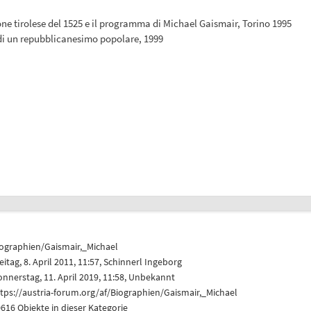
uzione tirolese del 1525 e il programma di Michael Gaismair, Torino 1995
a di un repubblicanesimo popolare, 1999
iographien/Gaismair,_Michael
eitag, 8. April 2011, 11:57,
Schinnerl Ingeborg
nnerstag, 11. April 2019, 11:58, Unbekannt
tps://austria-forum.org/af/Biographien/Gaismair,_Michael
616 Objekte in dieser Kategorie