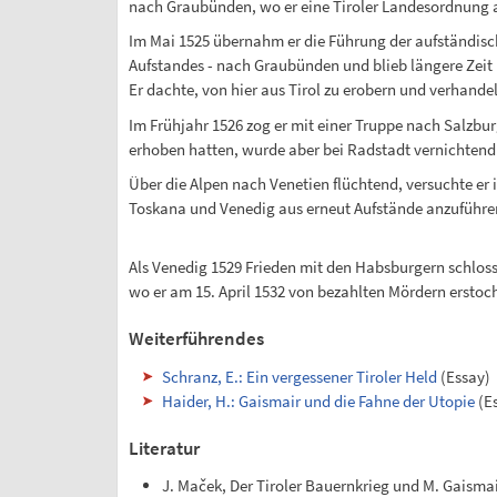
nach Graubünden, wo er eine Tiroler Landesordnung a
Im Mai 1525 übernahm er die Führung der aufständisc
Aufstandes - nach Graubünden und blieb längere Zeit 
Er dachte, von hier aus Tirol zu erobern und verhande
Im Frühjahr 1526 zog er mit einer Truppe nach Salzbur
erhoben hatten, wurde aber bei Radstadt vernichtend
Über die Alpen nach Venetien flüchtend, versuchte e
Toskana und Venedig aus erneut Aufstände anzuführe
Als Venedig 1529 Frieden mit den Habsburgern schloss
wo er am 15. April 1532 von bezahlten Mördern erstoc
Weiterführendes
Schranz, E.: Ein vergessener Tiroler Held
(Essay)
Haider, H.: Gaismair und die Fahne der Utopie
(E
Literatur
J. Maček, Der Tiroler Bauernkrieg und M. Gaismai