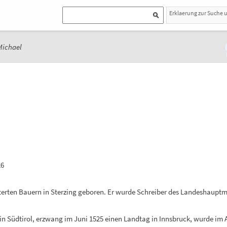
Erklaerung zur Suche 
Michael
26
erten Bauern in Sterzing geboren. Er wurde Schreiber des Landeshauptma
s in Südtirol, erzwang im Juni 1525 einen Landtag in Innsbruck, wurde im 