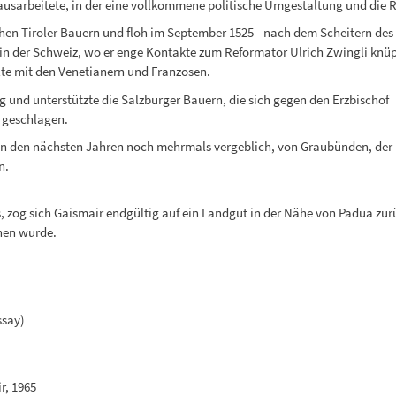
usarbeitete, in der eine vollkommene politische Umgestaltung und die R
hen Tiroler Bauern und floh im September 1525 - nach dem Scheitern des
in der Schweiz, wo er enge Kontakte zum Reformator Ulrich Zwingli knüp
lte mit den Venetianern und Franzosen.
g und unterstützte die Salzburger Bauern, die sich gegen den Erzbischof
 geschlagen.
r in den nächsten Jahren noch mehrmals vergeblich, von Graubünden, der
n.
, zog sich Gaismair endgültig auf ein Landgut in der Nähe von Padua zur
hen wurde.
ssay)
r, 1965