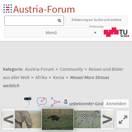
Austria-Forum
Erklaerung zur Suche und weitere
Optionen
Menü
Kategorie:
Austria-Forum
>
Community
>
Reisen und Bilder
aus aller Welt
>
Afrika
>
Kenia
>
Massai Mara Strauss
weiblich
unbekannter Gast
Anmelden
<
>