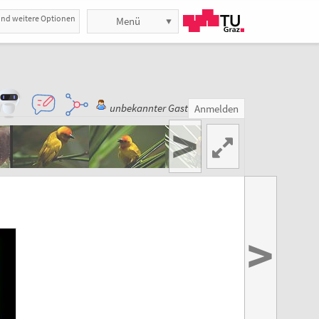
und weitere Optionen
Menü
unbekannter Gast
Anmelden
>
>