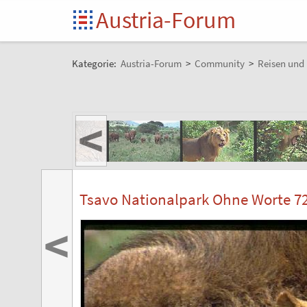
Austria-Forum
Kategorie:
Austria-Forum
>
Community
>
Reisen und 
<
Tsavo Nationalpark Ohne Worte 7
<