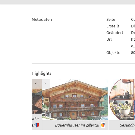
Metadaten
Seite
C
Erstellt
Di
Geändert
Do
Url
h
e
Objekte
80
Highlights
<
>
 waren die Dinosaurier
Vegetarier
Bauernhäuser im Zillertal
Gesundhe