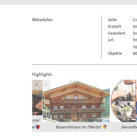
Metadaten
Seite
C
Erstellt
Di
Geändert
Do
Url
h
o
Objekte
80
Highlights
<
>
 waren die Dinosaurier
Vegetarier
Bauernhäuser im Zillertal
Gesundhe