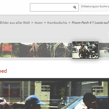
Erklaerung zur Suche 
Bilder aus aller Welt
>
Asien
>
Kambodscha
>
Pnom Penh 4 !! Leute au
ped