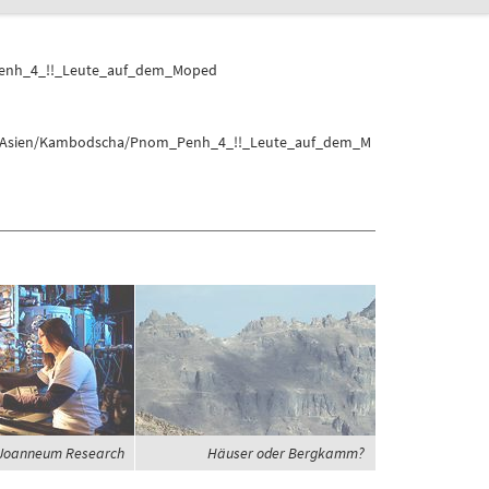
Penh_4_!!_Leute_auf_dem_Moped
elt/Asien/Kambodscha/Pnom_Penh_4_!!_Leute_auf_dem_M
Joanneum Research
Häuser oder Bergkamm?