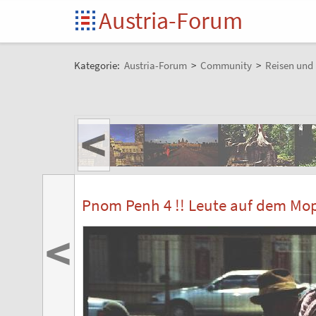
Austria-Forum
Kategorie:
Austria-Forum
>
Community
>
Reisen und 
<
Pnom Penh 4 !! Leute auf dem Mo
<