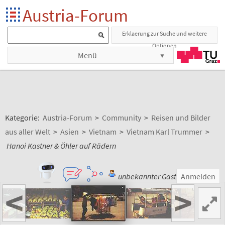
Austria-Forum
Erklaerung zur Suche und weitere
Optionen
Menü
Kategorie:
Austria-Forum
>
Community
>
Reisen und Bilder
aus aller Welt
>
Asien
>
Vietnam
>
Vietnam Karl Trummer
>
Hanoi Kastner & Öhler auf Rädern
unbekannter Gast
Anmelden
<
>