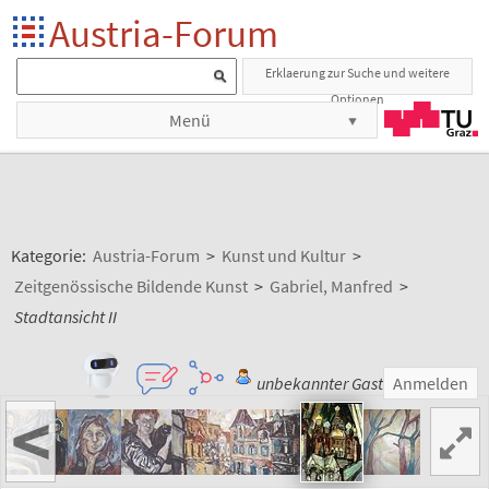
Austria-Forum
Erklaerung zur Suche und weitere
Optionen
Menü
Kategorie:
Austria-Forum
>
Kunst und Kultur
>
Zeitgenössische Bildende Kunst
>
Gabriel, Manfred
>
Stadtansicht II
unbekannter Gast
Anmelden
<