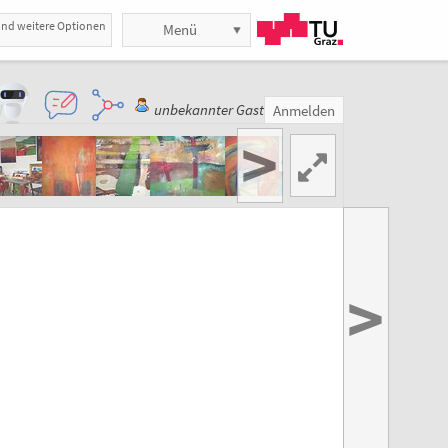
und weitere Optionen
Menü
unbekannter Gast
Anmelden
>
>