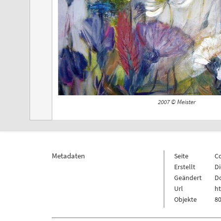
2007 © Meister
Metadaten
Seite
C
Erstellt
Di
Geändert
Do
Url
h
Objekte
80