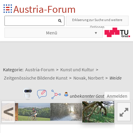
Austria-Forum
Erklaerung zur Suche und weitere
Optionen
Menü
Kategorie:
Austria-Forum
>
Kunst und Kultur
>
Zeitgenössische Bildende Kunst
>
Novak, Norbert
>
Weide
unbekannter Gast
Anmelden
<