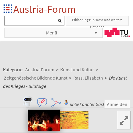
Austria-Forum
Erklaerung zur Suche und weitere
Optionen
Menü
Kategorie:
Austria-Forum
>
Kunst und Kultur
>
Zeitgenössische Bildende Kunst
>
Rass, Elisabeth
>
Die Kunst
des Krieges - Bildfolge
unbekannter Gast
Anmelden