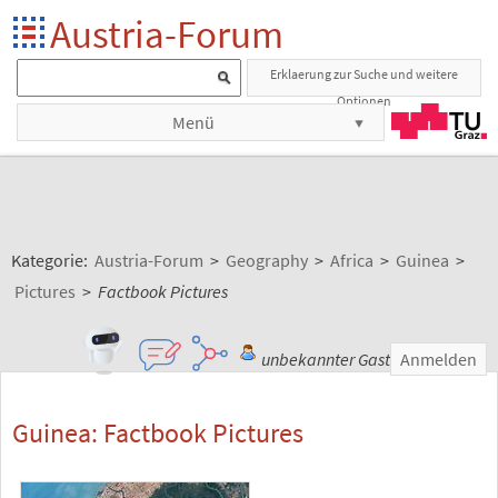
Austria-Forum
Erklaerung zur Suche und weitere
Optionen
Menü
Kategorie:
Austria-Forum
>
Geography
>
Africa
>
Guinea
>
Pictures
>
Factbook Pictures
unbekannter Gast
Anmelden
Guinea: Factbook Pictures