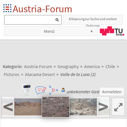
Austria-Forum
Erklaerung zur Suche und weitere
Optionen
Menü
Kategorie:
Austria-Forum
>
Geography
>
America
>
Chile
>
Pictures
>
Atacama Desert
>
Valle de la Luna (2)
unbekannter Gast
Anmelden
<
>