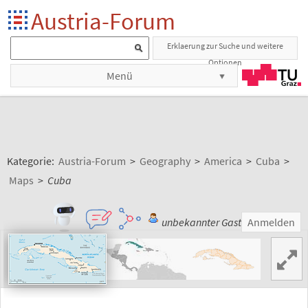
Austria-Forum
Erklaerung zur Suche und weitere
Optionen
Menü
Kategorie:
Austria-Forum
>
Geography
>
America
>
Cuba
>
Maps
>
Cuba
unbekannter Gast
Anmelden