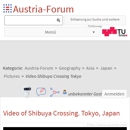
Austria-Forum
Erklaerung zur Suche und weitere
Optionen
Menü
Kategorie:
Austria-Forum
>
Geography
>
Asia
>
Japan
>
Pictures
>
Video Shibuya Crossing Tokyo
unbekannter Gast
Anmelden
Video of Shibuya Crossing. Tokyo, Japan
https://www.youtube.com