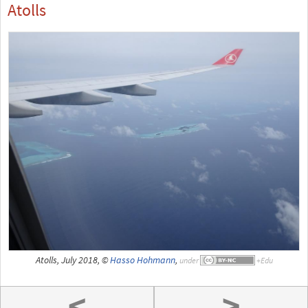
Atolls
Atolls, July 2018, ©
Hasso Hohmann
,
under
<
>