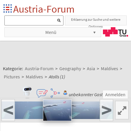
Austria-Forum
Erklaerung zur Suche und weitere
Optionen
Menü
Kategorie:
Austria-Forum
>
Geography
>
Asia
>
Maldives
>
Pictures
>
Maldives
>
Atolls (1)
unbekannter Gast
Anmelden
<
>