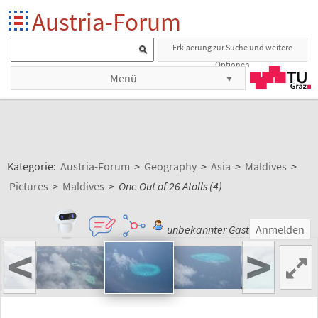
Austria-Forum
Erklaerung zur Suche und weitere
Optionen
Menü
Kategorie:
Austria-Forum
>
Geography
>
Asia
>
Maldives
>
Pictures
>
Maldives
>
One Out of 26 Atolls (4)
unbekannter Gast
Anmelden
<
>