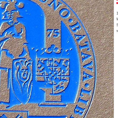
1
S
w