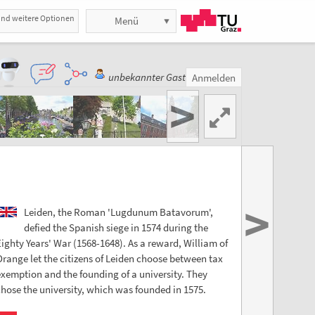
und weitere Optionen
Menü
unbekannter Gast
Anmelden
>
>
Leiden, the Roman 'Lugdunum Batavorum',
defied the Spanish siege in 1574 during the
ighty Years' War (1568-1648). As a reward, William of
range let the citizens of Leiden choose between tax
xemption and the founding of a university. They
hose the university, which was founded in 1575.