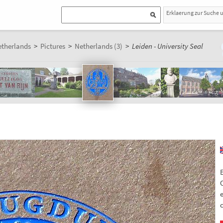
Erklaerung zur Suche 
therlands
>
Pictures
>
Netherlands (3)
>
Leiden - University Seal
E
O
e
c