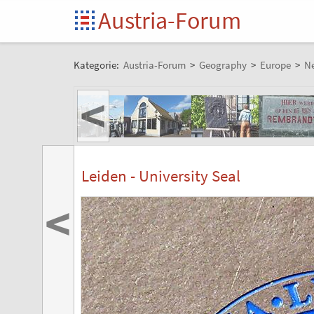
Austria-Forum
Kategorie:
Austria-Forum
>
Geography
>
Europe
>
Ne
<
Leiden - University Seal
<