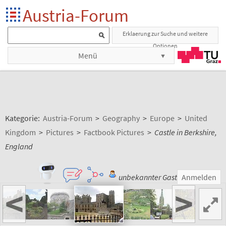
Austria-Forum
Erklaerung zur Suche und weitere
Optionen
Menü
Kategorie:
Austria-Forum
>
Geography
>
Europe
>
United
Kingdom
>
Pictures
>
Factbook Pictures
>
Castle in Berkshire,
England
unbekannter Gast
Anmelden
<
>