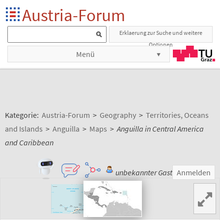
Austria-Forum
Erklaerung zur Suche und weitere
Optionen
Menü
Kategorie:
Austria-Forum
>
Geography
>
Territories, Oceans
and Islands
>
Anguilla
>
Maps
>
Anguilla in Central America
and Caribbean
unbekannter Gast
Anmelden