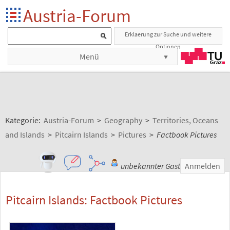
Austria-Forum
Erklaerung zur Suche und weitere
Optionen
Menü
Kategorie:
Austria-Forum
>
Geography
>
Territories, Oceans
and Islands
>
Pitcairn Islands
>
Pictures
>
Factbook Pictures
unbekannter Gast
Anmelden
Pitcairn Islands: Factbook Pictures