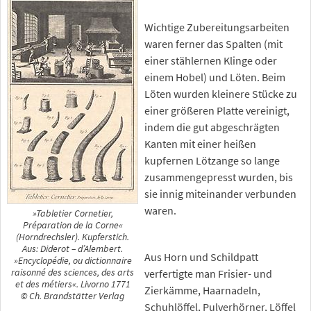
Wichtige Zubereitungsarbeiten
waren ferner das Spalten (mit
einer stählernen Klinge oder
einem Hobel) und Löten. Beim
Löten wurden kleinere Stücke zu
einer größeren Platte vereinigt,
indem die gut abgeschrägten
Kanten mit einer heißen
kupfernen Lötzange so lange
zusammengepresst wurden, bis
sie innig miteinander verbunden
waren.
»Tabletier Cornetier,
Préparation de la Corne«
(Horndrechsler). Kupferstich.
Aus: Diderot – d’Alembert.
Aus Horn und Schildpatt
»Encyclopédie, ou dictionnaire
verfertigte man Frisier- und
raisonné des sciences, des arts
et des métiers«. Livorno 1771
Zierkämme, Haarnadeln,
© Ch. Brandstätter Verlag
Schuhlöffel, Pulverhörner, Löffel