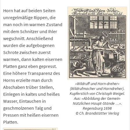
Horn hat auf beiden Seiten
unregelmäßige Rippen, die
man noch im warmen Zustand
mit dem Schnitzer und Ihler
wegschnitt. Anschließend
wurden die aufgebogenen
Schrote zwischen zuerst
warmen, dann kalten eisernen
Platten ganz eben gepresst.
Eine höhere Transparenz des
Horns erzielte man durch
»Wildruff und Horn-dreher«
Abschaben trüber Stellen,
(Wildrufmacher und Horndreher).
Einlegen in kaltes und heißes
Kupferstich von Christoph Weigel.
Aus: »Abbildung der Gemein-
Wasser, Eintauchen in
Nützlichen Haupt-Stände …«.
geschmolzenen Talg und
Regensburg 1698
© Ch. Brandstätter Verlag
Pressen mit heißen eisernen
Platten.