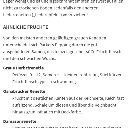
Lager wenig und ist uneingeschränkt empfehlenswert auf allen
nicht zu trockenen Böden, jedenfalls den anderen
Lederrenetten („Lederäpfeln“) vorzuziehen!
ÄHNLICHE FRÜCHTE
Von den meisten anderen geläufigen grauen Renetten
unterscheidet sich Parkers Pepping durch die gut
ausgebildeten Samen, das feinzellige, eher süße Fruchtfleisch
und den schwachen Wuchs.
Graue Herbstrenette
Reifezeit 9 – 12, Samen + –, kleiner, rehbraun, Stiel kürzer,
Fruchtfleisch typisch schwammig.
Osnabrücker Renette
Frucht mit deutlichen Kanten auf der Kelchseite, Kelch fast
aufsitzend, Schale um diesen und über die Kelchbucht
hinaus grün, oft auch mit Deckfarbe.
Damasonrenette