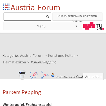
Austria-Forum
Erklaerung zur Suche und weitere
Optionen
Menü
Kategorie:
Austria-Forum
>
Kunst und Kultur
>
Heimatlexikon
>
Parkers Pepping
unbekannter Gast
Anmelden
Parkers Pepping
Winterapfel/Frühjahrsapfel