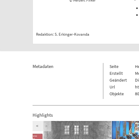
© Herbert Pirker
Redaktion: S. Erkinger-Kovanda
Metadaten
Seite
H
Erstellt
Mo
Geändert
Di
Url
ht
Objekte
80
Highlights
<
>