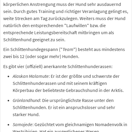
körperlichen Anstrengung muss der Hund sehr ausdauernd
sein. Durch gutes Training und richtiger Veranlagung gelingt es,
weite Strecken am Tag zurückzulegen. Weiters muss der Hund
natürlich den entsprechenden "Laufwillen" bzw. die
entsprechende Leistungsbereitschaft mitbringen um als
Schlittenhund geeignet zu sein.
Ein Schlittenhundegespann ("
Team
") besteht aus mindestens
zwei bis 12 (oder sogar mehr) Hunden.
Es gibt vier (offiziell) anerkannte Schlittenhunderassen:
Alaskan Malamute
: Er ist der größte und schwerste der
Schlittenhunderassen und mit seinem kräftigen
Körperbau der beliebteste Gebrauchshund in der Arktis.
Grönlandhund
: Die ursprünglichste Rasse unter den
Schlittenhunden. Er ist ein anspruchsloser und sehr
starker Hund.
Samojede
: Gezüchtet vom gleichnamigen Nomadenvolk in
Westsibirien. Hat ein ausgeglichenes Wesen.