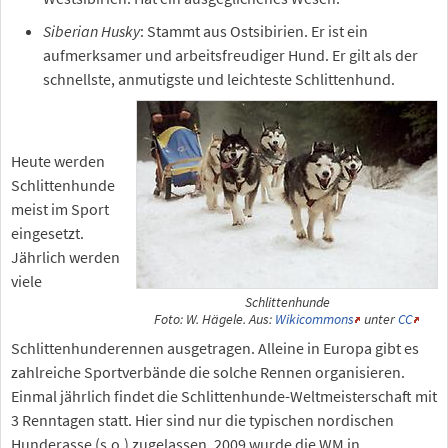
Siberian Husky
: Stammt aus Ostsibirien. Er ist ein
aufmerksamer und arbeitsfreudiger Hund. Er gilt als der
schnellste, anmutigste und leichteste Schlittenhund.
Heute werden
Schlittenhunde
meist im Sport
eingesetzt.
Jährlich werden
viele
Schlittenhunde
Foto: W. Hägele. Aus:
Wikicommons
unter
CC
Schlittenhunderennen ausgetragen. Alleine in Europa gibt es
zahlreiche Sportverbände die solche Rennen organisieren.
Einmal jährlich findet die Schlittenhunde-Weltmeisterschaft mit
3 Renntagen statt. Hier sind nur die typischen nordischen
Hunderasse (s.o.) zugelassen. 2009 wurde die WM in